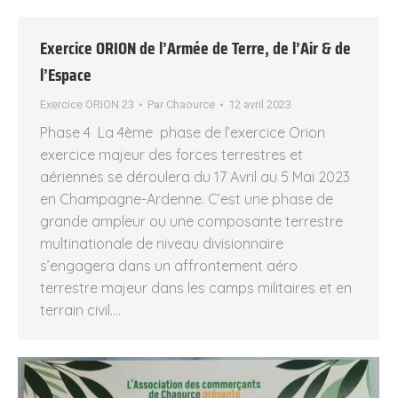
Exercice ORION de l’Armée de Terre, de l’Air & de
l’Espace
Exercice ORION 23
Par
Chaource
12 avril 2023
Phase 4 La 4ème phase de l’exercice Orion
exercice majeur des forces terrestres et
aériennes se déroulera du 17 Avril au 5 Mai 2023
en Champagne-Ardenne. C’est une phase de
grande ampleur ou une composante terrestre
multinationale de niveau divisionnaire
s’engagera dans un affrontement aéro
terrestre majeur dans les camps militaires et en
terrain civil.…