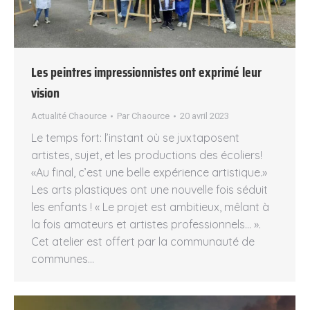
Les peintres impressionnistes ont exprimé leur
vision
Actualité Chaource
Par
Chaource
20 avril 2023
Le temps fort: l’instant où se juxtaposent
artistes, sujet, et les productions des écoliers!
«Au final, c’est une belle expérience artistique.»
Les arts plastiques ont une nouvelle fois séduit
les enfants ! « Le projet est ambitieux, mêlant à
la fois amateurs et artistes professionnels… ».
Cet atelier est offert par la communauté de
communes…