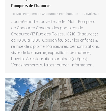
Pompiers de Chaource
1er Mai
,
Pompiers de Chaource
Par
Chaource
19 avril 2023
Journée portes ouvertes le 1er Mai – Pompiers
de Chaource Caserne des pompiers de
Chaource (13 Rue des Roises, 10210 Chaource) :
de 10:00 à 18:00. Caisson feu pour les enfants &
remise de diplôme. Manœuvres, démonstrations,
visite de la caserne, expositions de matériel,
buvette & restauration sur place (crêpes).
Venez nombreux, faites tourner l’information…