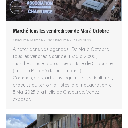
Marché tous les vendredi soir de Mai à Octobre
Chaource
,
Marché
Par
Chaource
7 avril 2023
A noter dans vos agendas : De Mai à Octobre,
tous les vendredis soir de 16:30 à 20:00,
marché sous et autour de la Halle de Chaource
(en + du Marché du lundi matin !)..
Commerçants, artisans, agriculteur, viticulteurs,
produits du terroir, artistes, etc. Inauguration le
5 Mai 2023 à la Halle de Chaource. Venez
exposer…