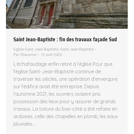
Saint Jean-Baptiste : fin des travaux façade Sud
Eglise Saint Jean-Baptiste
,
Saint Jean-Baptiste
Par
Chaource
12 avril 2023
L’échafaudage enfin retiré à l’église Pour que
l’église Saint-Jean-Baptiste continue de
traverser les siècles, une opération d’envergure
sur l’édifice avait été entreprise. Depuis
l’automne 2021, les ouvriers avaient pris
possession des lieux pour y assurer de grands
travaux. La toiture du bas-côté a été refaite en
ardoises, celle des chapelles en plomb, les eaux
pluviales…