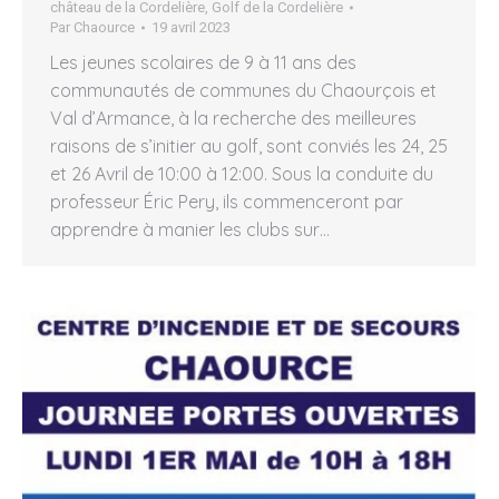
château de la Cordelière
,
Golf de la Cordelière
Par
Chaource
19 avril 2023
Les jeunes scolaires de 9 à 11 ans des
communautés de communes du Chaourçois et
Val d’Armance, à la recherche des meilleures
raisons de s’initier au golf, sont conviés les 24, 25
et 26 Avril de 10:00 à 12:00. Sous la conduite du
professeur Éric Pery, ils commenceront par
apprendre à manier les clubs sur…