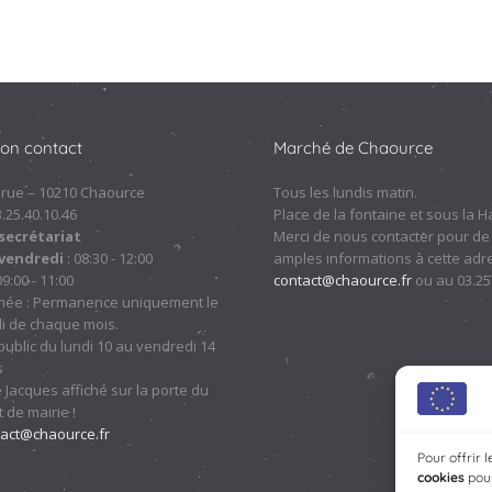
ion contact
Marché de Chaource
 rue – 10210 Chaource
Tous les lundis matin.
.3.25.40.10.46
Place de la fontaine et sous la Ha
secrétariat
Merci de nous contacter pour de
 vendredi
: 08:30 - 12:00
amples informations à cette adre
09:00 - 11:00
contact@chaource.fr
ou au 03.25
nnée : Permanence uniquement le
i de chaque mois.
ublic du lundi 10 au vendredi 14
s
 Jacques affiché sur la porte du
 de mairie !
tact@chaource.fr
Pour offrir 
cookies
pour