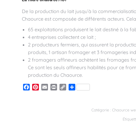
De la production du lait jusqu’à la commercialisation
Chaource est composée de différents acteurs. Cela 
65 exploitations produisent le lait destiné à la f
4 entreprises collectent ce lait ;
2 producteurs fermiers, qui assurent la production
produits, 1 artisan fromager et 3 fromageries ind
2 fromagers affineurs achètent les fromages frai
Ce sont les seuls affineurs habilités pour ce from
production du Chaource.
Facebook
Pinterest
Email
Print
Copy
Partager
Link
Catégorie :
Chaource we
Étiquet