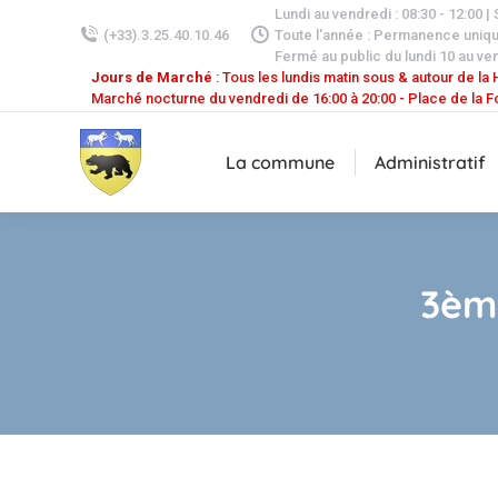
Lundi au vendredi : 08:30 - 12:00 |
(+33).3.25.40.10.46
Toute l'année : Permanence uniq
Fermé au public du lundi 10 au ven
Jours de Marché
: Tous les lundis matin sous & autour de la H
Marché nocturne du vendredi de 16:00 à 20:00 - Place de la F
La commune
Administratif
3èm