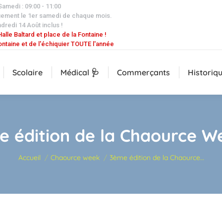
 Samedi : 09:00 - 11:00
uement le 1er samedi de chaque mois.
dredi 14 Août inclus !
alle Baltard et place de la Fontaine !
ontaine et de l'échiquier TOUTE l'année
Scolaire
Médical 🩺
Commerçants
Historiq
e édition de la Chaource W
Vous êtes ici :
Accueil
Chaource week
3ème édition de la Chaource…