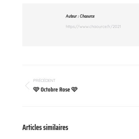
Auteur :
Chaource
https://www.chaource.fr/2021
Navigation
article
PRÉCÉDENT
🩷 Octobre Rose 🩷
Article
précédent
:
Articles similaires