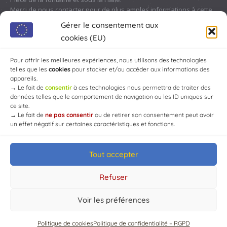
Merci de nous contacter pour de plus amples informations à cette
adresse :
contact@chaource.fr
ou au 03.25.40.10.46
Gérer le consentement aux
cookies (EU)
Pour offrir les meilleures expériences, nous utilisons des technologies
telles que les
cookies
pour stocker et/ou accéder aux informations des
appareils.
→
Le fait de
consentir
à ces technologies nous permettra de traiter des
données telles que le comportement de navigation ou les ID uniques sur
ce site.
→
Le fait de
ne pas consentir
ou de retirer son consentement peut avoir
un effet négatif sur certaines caractéristiques et fonctions.
Tout accepter
© Mairie de Chaource [2004-2024] | Tous droits réservés.
Developed by
WEB3-DESIGN
Refuser
Voir les préférences
Politique de cookies
Politique de confidentialité – RGPD