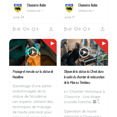
Chaource Aube
Chaource Aube
chaource
chaource
June 24
June 17
20
0
0
22
0
0
Fraisage et minutie sur la statue de
Dépose de la statue du Christ dans
Nicodème
le cadre du chantier de restauration
de la Mise au Tombeau
Sauvetage d'une partie
endommagée de la
👉 Chantier Historique à
statue de Nicodème.
Chaource : Une étape
Les experts utilisent des
cruciale franchie 🏛️👇
techniques de fraisage
Opération de haute
de haute précision pour
précision à Chaource !