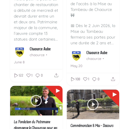
de l'accès à la Mise au
chantier de restauration
Tombeau de Chaource
a débuté ce mercredi et
🚧
devrait durer entre un
et deux ans. Patrimoine
📅 Dès le 2 Juin 2026, la
majeur de la commune,
Mise au Tombeau
l’œuvre compte 13
fermera ses portes pour
statues dont certaines...
une durée de 2 ans et...
Chaource Aube
Chaource Aube
chaource
chaource
June 8
May 20
122
1
0
108
1
0
La Fondation du Patrimoine
Commémoration 8 Mai - Discours
récompense le Chaourçois pour ses