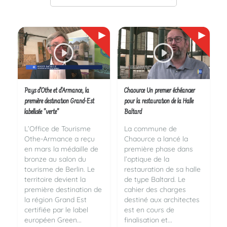
Pays d’Othe et d’Armance, la
Chaource Un premier échéancier
première destination Grand-Est
pour la restauration de la Halle
labellisée ’’verte’’
Baltard
L’Office de Tourisme
La commune de
Othe-Armance a reçu
Chaource a lancé la
en mars la médaille de
première phase dans
bronze au salon du
l’optique de la
tourisme de Berlin. Le
restauration de sa halle
territoire devient la
de type Baltard. Le
première destination de
cahier des charges
la région Grand Est
destiné aux architectes
certifiée par le label
est en cours de
européen Green...
finalisation et...