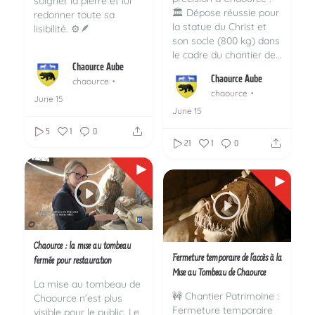
soigner la pierre et lui
🏛️
Dépose réussie pour
redonner toute sa
la statue du Christ et
lisibilité. ⚙️🪶
son socle (800 kg) dans
...
le cadre du chantier de...
Chaource Aube
Chaource Aube
chaource
chaource
June 15
June 15
5
1
0
21
1
0
Chaource : la mise au tombeau
Fermeture temporaire de l'accès à la
fermée pour restauration
Mise au Tombeau de Chaource
La mise au tombeau de
🚧 Chantier Patrimoine :
Chaource n’est plus
Fermeture temporaire
visible pour le public. Le