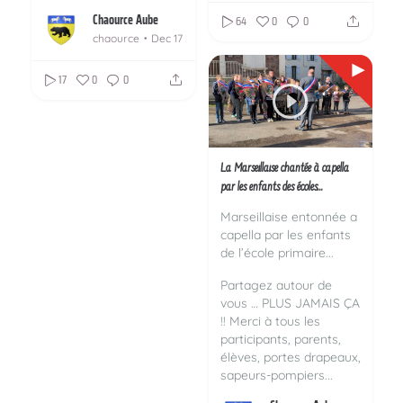
Chaource Aube
64
0
0
chaource
Dec 17
17
0
0
La Marseillaise chantée à capella
par les enfants des écoles...
Marseillaise entonnée a
capella par les enfants
de l’école primaire...
Partagez autour de
vous … PLUS JAMAIS ÇA
!!
Merci à tous les
participants, parents,
élèves, portes drapeaux,
sapeurs-pompiers...