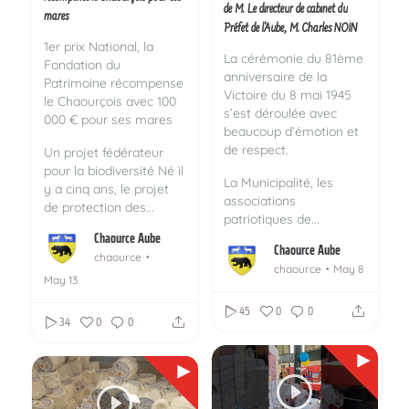
de M. Le directeur de cabinet du
mares
Préfet de l'Aube, M. Charles NOÏN
1er prix National, la
La cérémonie du 81ème
Fondation du
anniversaire de la
Patrimoine récompense
Victoire du 8 mai 1945
le Chaourçois avec 100
s’est déroulée avec
000 € pour ses mares
beaucoup d’émotion et
de respect.
Un projet fédérateur
pour la biodiversité
Né il
La Municipalité, les
y a cinq ans, le projet
associations
de protection des...
patriotiques de...
Chaource Aube
Chaource Aube
chaource
chaource
May 8
May 13
45
0
0
34
0
0