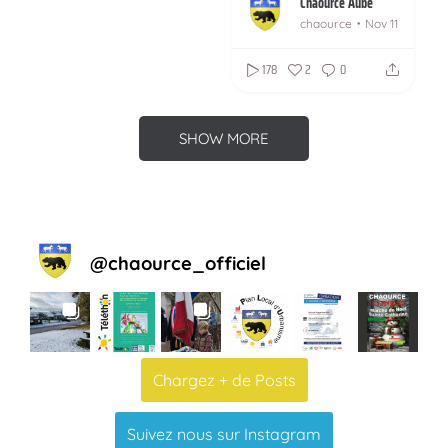
Chaource Aube
chaource
Nov 11
178
2
0
SHOW MORE
@
chaource_officiel
Chargez + de Posts
Suivez nous sur Instagram