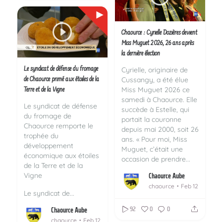
Chaource : Cyrielle Dozières devient
Miss Muguet 2026, 26 ans après
la dernière élection
Le syndicat de défense du fromage
Cyrielle, originaire de
Cussangy, a été élue
de Chaource primé aux étoiles de la
Miss Muguet 2026 ce
Terre et de la Vigne
samedi à Chaource. Elle
Le syndicat de défense
succède à Estelle, qui
du fromage de
portait la couronne
Chaource remporte le
depuis mai 2000, soit 26
trophée du
ans. « Pour moi, Miss
développement
Muguet, c’était une
économique aux étoiles
occasion de prendre...
de la Terre et de la
Chaource Aube
Vigne
chaource
Feb 12
Le syndicat de...
92
0
0
Chaource Aube
chaource
Feb 12