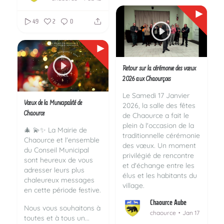
49
2
0
Retour sur la cérémonie des vœux
2026 aux Chaourçois
Le Samedi 17 Janvier
Vœux de la Municipalité de
2026, la salle des fêtes
Chaource
de Chaource a fait le
plein à l'occasion de la
🎄 💫✨ La Mairie de
traditionnelle cérémonie
Chaource et l'ensemble
des vœux. Un moment
du Conseil Municipal
privilégié de rencontre
sont heureux de vous
et d'échange entre les
adresser leurs plus
élus et les habitants du
chaleureux messages
village.
en cette période festive.
Chaource Aube
...
Nous vous souhaitons à
chaource
Jan 17
toutes et à tous un...