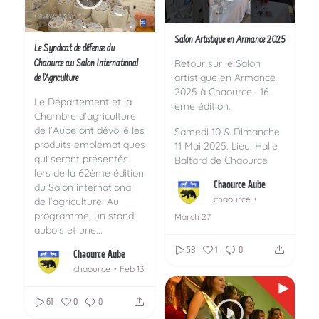
Salon Artistique en Armance 2025
Le Syndicat de défense du
Retour sur le Salon
Chaource au Salon International
artistique en Armance
de l'Agriculture
2025 à Chaource– 16
Le Département et la
ème édition.
Chambre d’agriculture
de l’Aube ont dévoilé les
Samedi 10 & Dimanche
produits emblématiques
11 Mai 2025.
Lieu: Halle
qui seront présentés
Baltard de Chaource
lors de la 62ème édition
Chaource Aube
du Salon international
chaource
de l’agriculture. Au
programme, un stand
March 27
aubois et une...
58
1
0
Chaource Aube
chaource
Feb 13
61
0
0