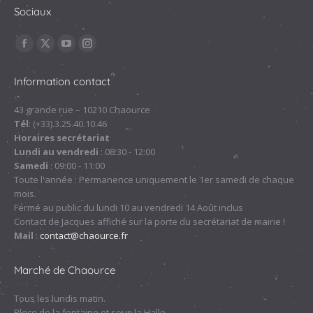
Sociaux
Trouvez nous sur :
La
La
La
La
page
page
page
page
Information contact
Facebook
X
YouTube
Instagram
s'ouvre
s'ouvre
s'ouvre
s'ouvre
43 grande rue – 10210 Chaource
Tél
: (+33).3.25.40.10.46
dans
dans
dans
dans
Horaires secrétariat
une
une
une
une
Lundi au vendredi
: 08:30 - 12:00
nouvelle
nouvelle
nouvelle
nouvelle
Samedi
: 09:00 - 11:00
fenêtre
fenêtre
fenêtre
fenêtre
Toute l'année : Permanence uniquement le 1er samedi de chaque
mois.
Fermé au public du lundi 10 au vendredi 14 Août inclus
Contact de Jacques affiché sur la porte du secrétariat de mairie !
Mail
:
contact@chaource.fr
Marché de Chaource
Tous les lundis matin.
Place de la fontaine et sous la Halle.