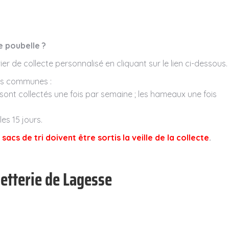
e poubelle ?
r de collecte personnalisé en cliquant sur le lien ci-dessous.
des communes :
 sont collectés une fois par semaine ; les hameaux une fois
es 15 jours.
acs de tri doivent être sortis la veille de la collecte
.
hetterie de Lagesse