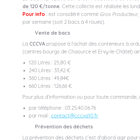
de 120 €/tonne
. Cette collecte est réalisée les lun
Pour info
: est considéré comme
Gros Producteur
,
par semaine (soit 2 bacs à 4 roues).
Vente de bacs
La
CCCVA
propose à l’achat des conteneurs à ord
(centres bourgs de Chaource et Ervy-le-Châtel) ain
120 Litres : 25,80 €
240 Litres : 33,42 €
360 Litres : 49,84€
660 Litres : 126,66 €
Pour plus d’information ou pour toute commande, 
par téléphone : 03.25.40.06.76
par mail :
contact@cccva10.fr
Prévention des déchets
La prévention des déchets c’est d’abord agir pour r