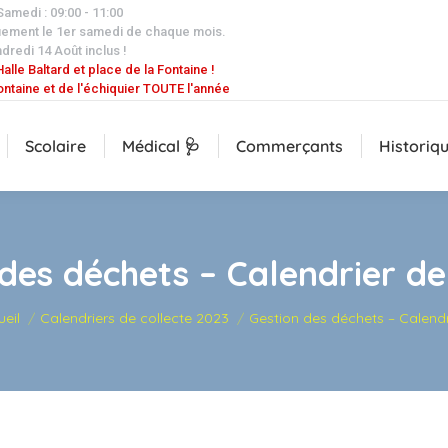
 Samedi : 09:00 - 11:00
uement le 1er samedi de chaque mois.
dredi 14 Août inclus !
alle Baltard et place de la Fontaine !
ontaine et de l'échiquier TOUTE l'année
Scolaire
Médical 🩺
Commerçants
Historiq
des déchets – Calendrier de
êtes ici :
eil
Calendriers de collecte 2023
Gestion des déchets – Calendr