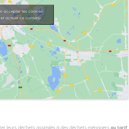
r accepter les cookies
et activer ce contenu
ter leurs déchets assimilés à des déchets ménagers
au tarif