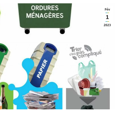
Fév
1
2023