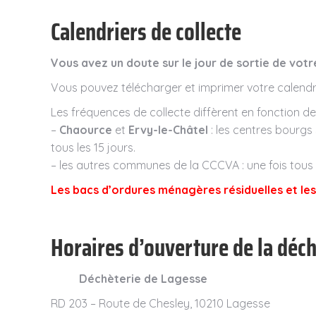
Calendriers de collecte
Vous avez un doute sur le jour de sortie de votr
Vous pouvez télécharger et imprimer votre calendrie
Les fréquences de collecte diffèrent en fonction 
–
Chaource
et
Ervy-le-Châtel
: les centres bourgs
tous les 15 jours.
– les autres communes de la CCCVA : une fois tous l
Les bacs d’ordures ménagères résiduelles et les s
Horaires d’ouverture de la déc
Déchèterie de Lagesse
RD 203 – Route de Chesley, 10210 Lagesse