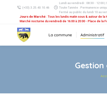
Lundi au vendredi : 08:30 - 12:00 |
(+33).3.25.40.10.46
Toute l'année : Permanence uniq
Fermé au public du lundi 10 au ven
Jours de Marché
: Tous les lundis matin sous & autour de la H
Marché nocturne du vendredi de 16:00 à 20:00 - Place de la F
La commune
Administratif
Gestion 
Vous 
Accu