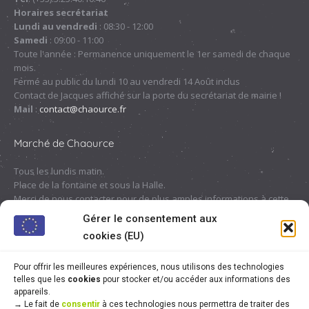
Horaires secrétariat
une
une
une
une
Lundi au vendredi
: 08:30 - 12:00
nouvelle
nouvelle
nouvelle
nouvelle
Samedi
: 09:00 - 11:00
fenêtre
fenêtre
fenêtre
fenêtre
Toute l'année : Permanence uniquement le 1er samedi de chaque
mois.
Fermé au public du lundi 10 au vendredi 14 Août inclus
Contact de Jacques affiché sur la porte du secrétariat de mairie !
Mail
:
contact@chaource.fr
Marché de Chaource
Tous les lundis matin.
Place de la fontaine et sous la Halle.
Merci de nous contacter pour de plus amples informations à cette
adresse :
contact@chaource.fr
ou au 03.25.40.10.46
Gérer le consentement aux
cookies (EU)
Pour offrir les meilleures expériences, nous utilisons des technologies
telles que les
cookies
pour stocker et/ou accéder aux informations des
appareils.
→
Le fait de
consentir
à ces technologies nous permettra de traiter des