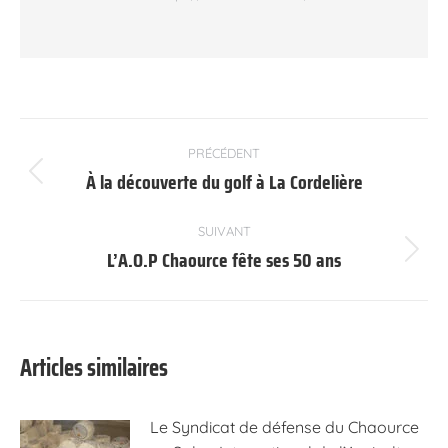
Navigation
PRÉCÉDENT
article
À la découverte du golf à La Cordelière
Article
précédent
:
SUIVANT
L’A.O.P Chaource fête ses 50 ans
Article
suivant
:
Articles similaires
Le Syndicat de défense du Chaource