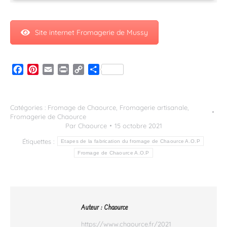
Site internet Fromagerie de Mussy
Facebook
Pinterest
Email
Print
Copy
Partager
Link
Catégories :
Fromage de Chaource
,
Fromagerie artisanale
,
Fromagerie de Chaource
Par
Chaource
15 octobre 2021
Étiquettes :
Etapes de la fabrication du fromage de Chaource A.O.P
Fromage de Chaource A.O.P
Auteur :
Chaource
https://www.chaource.fr/2021