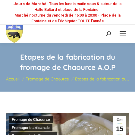
Jours de Marché
: Tous les lundis matin sous & autour de la
Halle Baltard et place de la Fontaine !
Marché nocturne du vendredi de 16:00 à 20:00 - Place de la
Fontaine et de l'échiquier TOUTE l'année
Recherche
:
Etapes de la fabrication du
fromage de Chaource A.O.P
Vous êtes ici :
Accueil
Fromage de Chaource
Etapes de la fabrication du…
Fromage de Chaource
Oct
15
Fromagerie artisanale