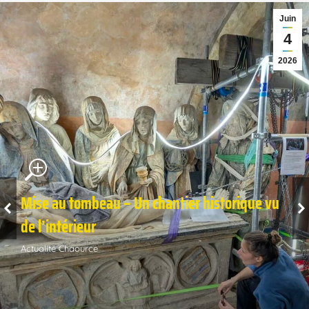
Juin
4
2026
Mise au tombeau – Un chantier historique vu
de l’intérieur
Actualité Chaource