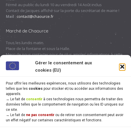
Fermé au public du lundi 10 au vendredi 14 Août inclus
Contact de Jacques affiché sur la porte du secrétariat de mairie !
Mail
:
contact@chaource.fr
Marché de Chaource
Tous les lundis matin.
Place de la fontaine et sous la Halle.
Merci de nous contacter pour de plus amples informations à cette
adresse :
contact@chaource.fr
ou au 03.25.40.10.46
Gérer le consentement aux
cookies (EU)
Pour offrir les meilleures expériences, nous utilisons des technologies
telles que les
cookies
pour stocker et/ou accéder aux informations des
appareils.
→
Le fait de
consentir
à ces technologies nous permettra de traiter des
données telles que le comportement de navigation ou les ID uniques sur
ce site.
→
Le fait de
ne pas consentir
ou de retirer son consentement peut avoir
un effet négatif sur certaines caractéristiques et fonctions.