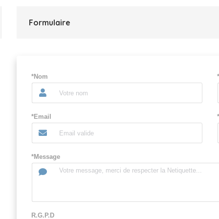
Formulaire
*Nom
*Email
*Message
R.G.P.D