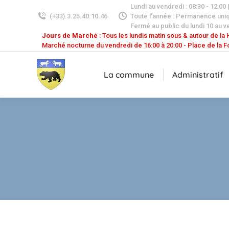
Lundi au vendredi : 08:30 - 12:00 
(+33).3.25.40.10.46
Toute l'année : Permanence uni
Fermé au public du lundi 10 au v
Jours de Marché
: Tous les lundis matin sous & autour de la H
Marché nocturne du vendredi de 16:00 à 20:00 - Place de la F
La commune
Administratif