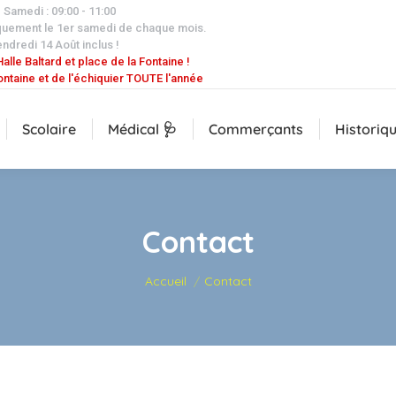
| Samedi : 09:00 - 11:00
quement le 1er samedi de chaque mois.
endredi 14 Août inclus !
alle Baltard et place de la Fontaine !
ontaine et de l'échiquier TOUTE l'année
Scolaire
Médical 🩺
Commerçants
Historiq
Contact
Vous êtes ici :
Accueil
Contact