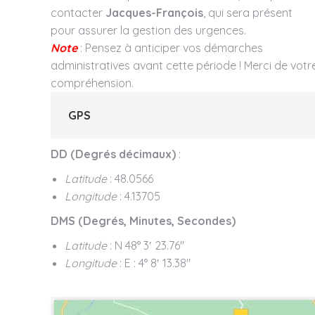
contacter
Jacques-François
, qui sera présent
pour assurer la gestion des urgences.
Note
: Pensez à anticiper vos démarches
administratives avant cette période ! Merci de votr
compréhension.
GPS
DD (Degrés décimaux)
:
Latitude
: 48.0566
Longitude
: 4.13705
DMS (Degrés, Minutes, Secondes)
Latitude
: N 48° 3′ 23.76″
Longitude
: E : 4° 8′ 13.38″