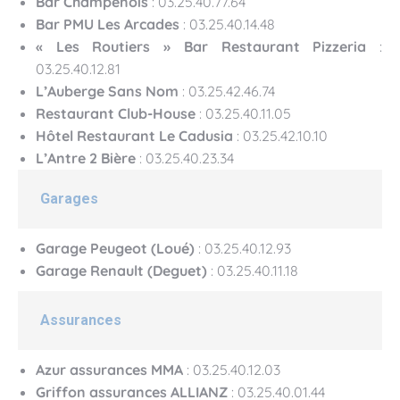
Bar Champenois
: 03.25.40.77.64
Bar PMU Les Arcades
: 03.25.40.14.48
« Les Routiers » Bar Restaurant Pizzeria
:
03.25.40.12.81
L’Auberge Sans Nom
: 03.25.42.46.74
Restaurant Club-House
: 03.25.40.11.05
Hôtel Restaurant Le Cadusia
: 03.25.42.10.10
L’Antre 2 Bière
: 03.25.40.23.34
Garages
Garage Peugeot (Loué)
: 03.25.40.12.93
Garage Renault (Deguet)
: 03.25.40.11.18
Assurances
Azur assurances
MMA
: 03.25.40.12.03
Griffon assurances
ALLIANZ
: 03.25.40.01.44