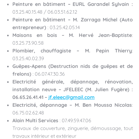
Peinture en bâtiment – EURL Garandel Sylvain :
03.25.40.15.48 / 06.03.51.62.12
Peinture en bâtiment – M. Zarraga Michel (Auto
entrepreneur)
: 03.25.42.05.14
Maisons en bois – M.
Hervé Jean-Baptiste
:
03.25.73.90.58
Plombier, chauffagiste – M. Pepin Thierry
:
03.25.40.02.39
Guêpes-Apens (Destruction nids de guêpes et de
frelons)
: 06.07.47.30.36
Electricité générale, dépannage, rénovation,
installation neuve – JFELEEC (M. Julien Fugère) :
06.65.26.41.41 –
jf.eleec@gmail.com
Electricité, dépannage – M. Ben Moussa Nicolas
:
06.75.02.62.48
Alain Multi Services
: 07.49.59.47.06
Travaux de couverture, zinguerie, démoussage, tout
travaux intérieur et extérieur