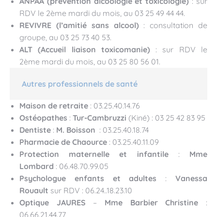
ANPAA (prévention alcoologie et toxicologie)
: sur
RDV le 2ème mardi du mois, au 03 25 49 44 44.
REVIVRE (l’amitié sans alcool)
: consultation de
groupe, au 03 25 73 40 53.
ALT (Accueil liaison toxicomanie)
: sur RDV le
2ème mardi du mois, au 03 25 80 56 01.
Autres professionnels de santé
Maison de retraite
: 03.25.40.14.76
Ostéopathes
:
Tur-Cambruzzi
(Kiné) : 03 25 42 83 95
Dentiste
:
M. Boisson
: 03.25.40.18.74
Pharmacie de Chaource
: 03.25.40.11.09
Protection maternelle et infantile
:
Mme
Lombard
: 06.48.70.99.05
Psychologue enfants et adultes
:
Vanessa
Rouault
sur RDV : 06.24..18.23.10
Optique JAURES
–
Mme Barbier Christine
:
06.66.21.44.77