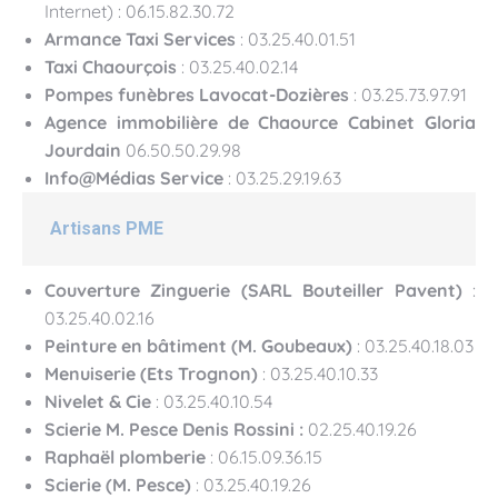
Internet) : 06.15.82.30.72
Armance Taxi Services
: 03.25.40.01.51
Taxi Chaourçois
: 03.25.40.02.14
Pompes funèbres Lavocat-Dozières
: 03.25.73.97.91
Agence immobilière de Chaource Cabinet Gloria
Jourdain
06.50.50.29.98
Info@Médias Service
: 03.25.29.19.63
Artisans PME
Couverture Zinguerie (SARL Bouteiller Pavent)
:
03.25.40.02.16
Peinture en bâtiment (M. Goubeaux)
: 03.25.40.18.03
Menuiserie (Ets Trognon)
: 03.25.40.10.33
Nivelet & Cie
: 03.25.40.10.54
Scierie M. Pesce Denis Rossini :
02.25.40.19.26
Raphaël plomberie
: 06.15.09.36.15
Scierie (M. Pesce)
: 03.25.40.19.26