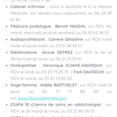
12h et de 15h00 à 18h
Cabinet infirmier
: soins à domicile et à la Maison
Médicale, sur rendez-vous uniquement, au 06 28 49
61 45.
Pédicure podologue
:
Benoît MASSIN,
sur RDV les
mardi, mercredi, jeudi et vendredi, au 06 81 62 38 15.
Audioprothésiste
:
Canève Ghislaine
sur RDV lundi
matin et jeudi matin, au 03 51 48 43 57.
Diététicienne
:
Anouk DEPREZ
, sur RDV le 1er et
3ème lundi du mois, au 06 21 23 54 41.
Ostéopathes
:
Véronique DJIANE-DAHDOUH
, sur
RDV le lundi, au 03 25 73 25 75. /
Fadi DAHDOUH
, sur
RDV le mardi, au 03 25 73 80 20.
Sage-femme
:
Adélie BARTHELET
, sur RDV lundi et
jeudi, au 06 77 71 80 09 ou
sur
www.rdvsagefemme.com
.
CSAPA 10 (Centre de soins en addictologie)
: sur
RDV, le 2e mardi du mois, au 03 25 80 56 01.