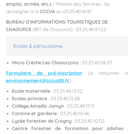
emploi, armée, etc.)
/ Maison des Services : Se
renseigner à la
CCCVA
au 03.25.40.16.91
BUREAU D’INFORMATIONS TOURISTIQUES DE
CHAOURCE
(BIT de Chaource) : 03.25.40.97.22:
Ecoles & périscolaires
Micro Crèche Les Chaourçons
: 03.25.42.06.97
Formulaire de pré-inscription
(à retourner à
environnement@cccva10.fr
)
Ecole maternelle
: 03.25.40.13.52
Ecoles primaire
: 03.25.40.12.28
Collège Amadis Jamyn
: 03.25.40.11.13
Cantine et garderie
: 03.25.40.10.46
Lycée forestier de Crogny
: 03.25.40.10.02
Centre forestier de formation pour adultes
: