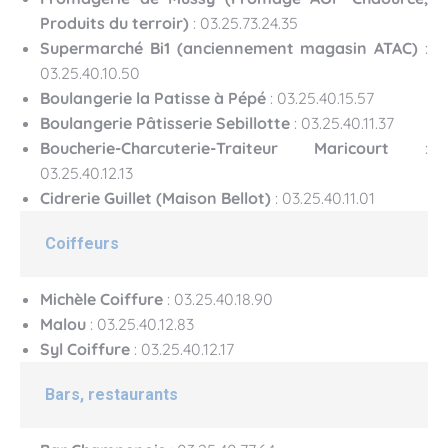
Produits du terroir)
: 03.25.73.24.35
Supermarché Bi1 (anciennement magasin ATAC)
:
03.25.40.10.50
Boulangerie la Patisse à Pépé
: 03.25.40.15.57
Boulangerie Pâtisserie Sebillotte
: 03.25.40.11.37
Boucherie-Charcuterie-Traiteur Maricourt
:
03.25.40.12.13
Cidrerie Guillet (Maison Bellot)
: 03.25.40.11.01
Coiffeurs
Michèle Coiffure
: 03.25.40.18.90
Malou
: 03.25.40.12.83
Syl Coiffure
: 03.25.40.12.17
Bars, restaurants