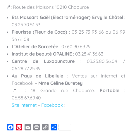
📍:
Route des Maisons 10210 Chaource
Ets Massart Gaël (Electroménager) Ervy le Châtel
:
03.25.70.51.53
Fleuriste (Fleur de Coco)
: 03 25 73 93 66 ou 06 99
56 61 08
L’Atelier de Sorcefée
: 07.60.90.69.79
Institut de beauté OPALINE
: 03.25.41.36.63
Centre de Luxopuncture
: 03.25.80.56.04 /
06.28.77.25.49
Au Pays de Libellule
: Ventes sur internet et
Facebook –
Mme Céline Buretey
📍 : 18 Grande rue Chaource.
Portable
:
06.58.67.69.40
Site internet
–
Facebook
:
Facebook
Pinterest
Email
Print
Copy
Partager