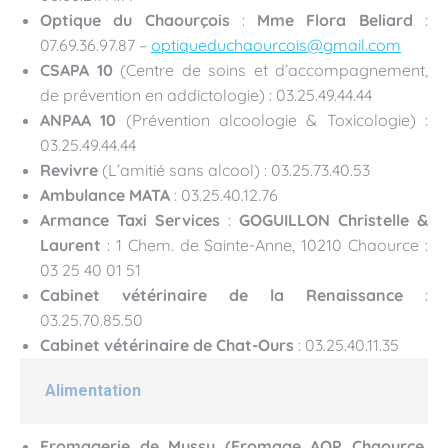
Optique du Chaourçois
:
Mme Flora Beliard
:
07.69.36.97.87 –
optiqueduchaourcois@gmail.com
CSAPA 10
(Centre de soins et d’accompagnement,
de prévention en addictologie) : 03.25.49.44.44
ANPAA 10
(Prévention alcoologie & Toxicologie) :
03.25.49.44.44
Revivre
(L’amitié sans alcool) : 03.25.73.40.53
Ambulance MATA
: 03.25.40.12.76
Armance Taxi Services
:
GOGUILLON Christelle &
Laurent
: 1 Chem. de Sainte-Anne, 10210 Chaource :
03 25 40 01 51
Cabinet vétérinaire de la Renaissance
:
03.25.70.85.50
Cabinet vétérinaire de Chat-Ours
: 03.25.40.11.35
Alimentation
Fromagerie de Mussy (Fromage AOP Chaource,