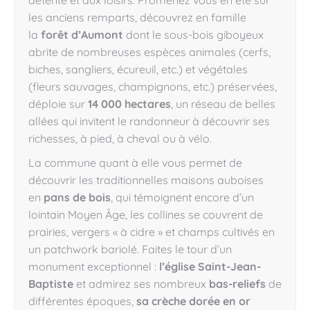
détente et aux loisirs. Promenez vous en été sur
les anciens remparts, découvrez en famille
la
forêt d’Aumont
dont le sous-bois giboyeux
abrite de nombreuses espèces animales (cerfs,
biches, sangliers, écureuil, etc.) et végétales
(fleurs sauvages, champignons, etc.) préservées,
déploie sur
14 000 hectares
, un réseau de belles
allées qui invitent le randonneur à découvrir ses
richesses, à pied, à cheval ou à vélo.
La commune quant à elle vous permet de
découvrir les traditionnelles maisons auboises
en
pans de bois
, qui témoignent encore d’un
lointain Moyen Âge, les collines se couvrent de
prairies, vergers « à cidre » et champs cultivés en
un patchwork bariolé. Faites le tour d’un
monument exceptionnel :
l’église Saint-Jean-
Baptiste
et admirez ses nombreux
bas-reliefs
de
différentes époques,
sa crèche dorée en or