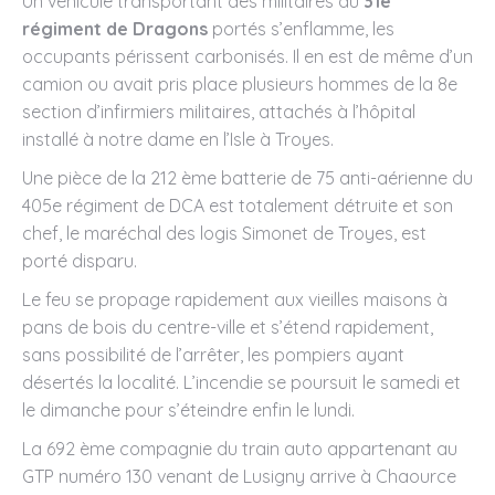
Un véhicule transportant des militaires du
31e
régiment de Dragons
portés s’enflamme, les
occupants périssent carbonisés. Il en est de même d’un
camion ou avait pris place plusieurs hommes de la 8e
section d’infirmiers militaires, attachés à l’hôpital
installé à notre dame en l’Isle à Troyes.
Une pièce de la 212 ème batterie de 75 anti-aérienne du
405e régiment de DCA est totalement détruite et son
chef, le maréchal des logis Simonet de Troyes, est
porté disparu.
Le feu se propage rapidement aux vieilles maisons à
pans de bois du centre-ville et s’étend rapidement,
sans possibilité de l’arrêter, les pompiers ayant
désertés la localité. L’incendie se poursuit le samedi et
le dimanche pour s’éteindre enfin le lundi.
La 692 ème compagnie du train auto appartenant au
GTP numéro 130 venant de Lusigny arrive à Chaource