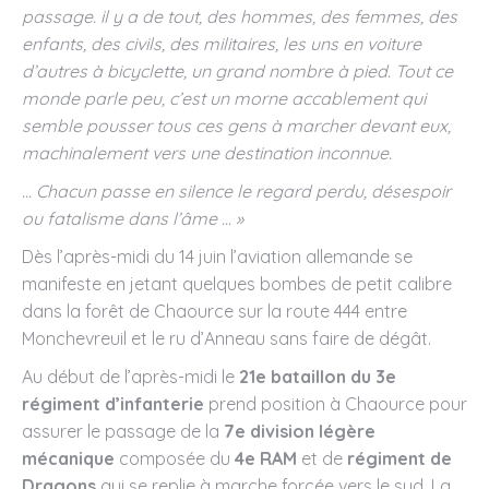
passage. il y a de tout, des hommes, des femmes, des
enfants, des civils, des militaires, les uns en voiture
d’autres à bicyclette, un grand nombre à pied. Tout ce
monde parle peu, c’est un morne accablement qui
semble pousser tous ces gens à marcher devant eux,
machinalement vers une destination inconnue.
… Chacun passe en silence le regard perdu, désespoir
ou fatalisme dans l’âme … »
Dès l’après-midi du 14 juin l’aviation allemande se
manifeste en jetant quelques bombes de petit calibre
dans la forêt de Chaource sur la route 444 entre
Monchevreuil et le ru d’Anneau sans faire de dégât.
Au début de l’après-midi le
21e bataillon du 3e
régiment d’infanterie
prend position à Chaource pour
assurer le passage de la
7e division légère
mécanique
composée du
4e RAM
et de
régiment de
Dragons
qui se replie à marche forcée vers le sud. La