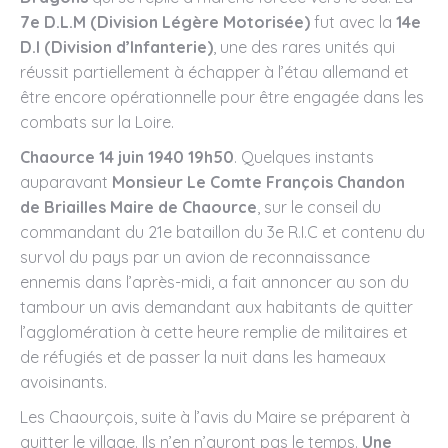
7e D.L.M
(Division Légère Motorisée)
fut avec la
14e
D.I (Division d’Infanterie)
, une des rares unités qui
réussit partiellement à échapper à l’étau allemand et
être encore opérationnelle pour être engagée dans les
combats sur la Loire.
Chaource 14 juin 1940 19h50
. Quelques instants
auparavant
Monsieur Le Comte François Chandon
de Briailles Maire de Chaource
, sur le conseil du
commandant du 21e bataillon du 3e R.I.C et contenu du
survol du pays par un avion de reconnaissance
ennemis dans l’après-midi, a fait annoncer au son du
tambour un avis demandant aux habitants de quitter
l’agglomération à cette heure remplie de militaires et
de réfugiés et de passer la nuit dans les hameaux
avoisinants.
Les Chaourçois, suite à l’avis du Maire se préparent à
quitter le village. Ils n’en n’auront pas le temps.
Une