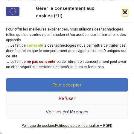
d’avions, et non un terme désignant un unique modèle.
Gérer le consentement aux
cookies (EU)
Pour offrir les meilleures expériences, nous utilisons des technologies
telles que les
cookies
pour stocker et/ou accéder aux informations des
appareils.
→
Le fait de
consentir
à ces technologies nous permettra de traiter des
données telles que le comportement de navigation ou les ID uniques sur
ce site.
→
Le fait de
ne pas consentir
ou de retirer son consentement peut avoir
un effet négatif sur certaines caractéristiques et fonctions.
Tout accepter
Refuser
Le son des Stukas si particulier en
Voir les préférences
piqué ...
Politique de cookies
Politique de confidentialité – RGPD