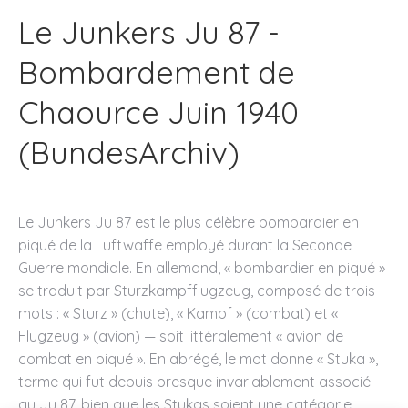
Le Junkers Ju 87 -
Bombardement de
Chaource Juin 1940
(BundesArchiv)
Le Junkers Ju 87 est le plus célèbre bombardier en
piqué de la Luftwaffe employé durant la Seconde
Guerre mondiale. En allemand, « bombardier en piqué »
se traduit par Sturzkampfflugzeug, composé de trois
mots : « Sturz » (chute), « Kampf » (combat) et «
Flugzeug » (avion) — soit littéralement « avion de
combat en piqué ». En abrégé, le mot donne « Stuka »,
terme qui fut depuis presque invariablement associé
au Ju 87, bien que les Stukas soient une catégorie