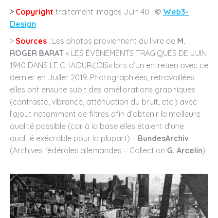
>
Copyright
traitement images Juin 40 :
©️
Web3-
Design
>
Sources
: Les photos proviennent du livre de
M.
ROGER BARAT
« LES ÉVÉNEMENTS TRAGIQUES DE JUIN
1940 DANS LE CHAOUR
Ç
OIS« lors d’un entretien avec ce
dernier en Juillet 2019. Photographiées, retravaillées
elles ont ensuite subit des améliorations graphiques
(contraste, vibrance, atténuation du bruit, etc.) avec
l’ajout notamment de filtres afin d’obtenir la meilleure
qualité possible (car à la base elles étaient d’une
qualité exécrable pour la plupart) –
BundesArchiv
(Archives fédérales allemandes – Collection
G. Arcelin
)