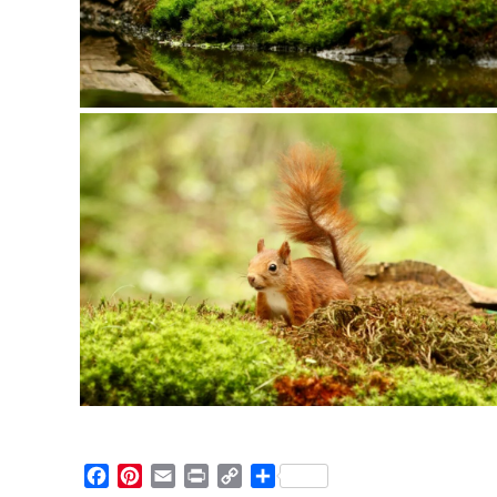
Facebook
Pinterest
Email
Print
Copy
Partager