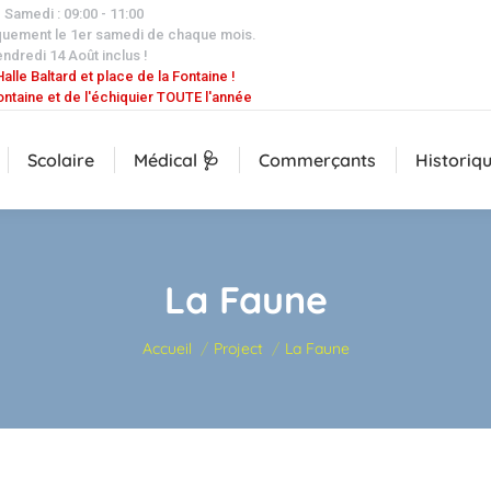
| Samedi : 09:00 - 11:00
quement le 1er samedi de chaque mois.
endredi 14 Août inclus !
alle Baltard et place de la Fontaine !
ontaine et de l'échiquier TOUTE l'année
Scolaire
Médical 🩺
Commerçants
Historiq
La Faune
Vous êtes ici :
Accueil
Project
La Faune