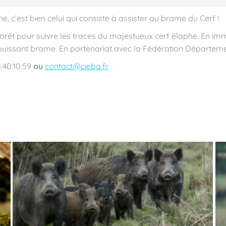
 c’est bien celui qui consiste à assister au brame du Cerf !
rêt pour suivre les traces du majestueux cerf élaphe. En imm
 puissant brame. En partenariat avec la Fédération Départem
5.40.10.59
ou
contact@cieba.fr