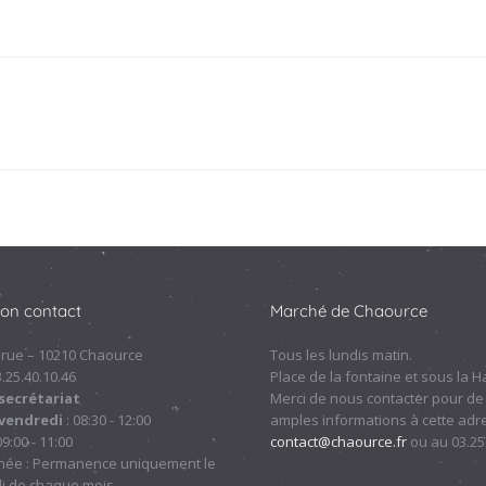
Projets
similaires
ion contact
Marché de Chaource
 rue – 10210 Chaource
Tous les lundis matin.
.3.25.40.10.46
Place de la fontaine et sous la Ha
secrétariat
Merci de nous contacter pour de
 vendredi
: 08:30 - 12:00
amples informations à cette adre
09:00 - 11:00
contact@chaource.fr
ou au 03.25
nnée : Permanence uniquement le
i de chaque mois.