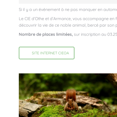
Si il y a un événement à ne pas manquer en automne,
Le CIE d’Othe et d’Armance, vous accompagne en fo
découvrir la vie de ce noble animal, bercé par son
Nombre de places limitées,
sur inscription au 03.2
SITE INTERNET CIEOA