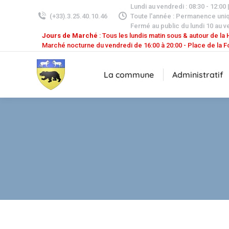
Lundi au vendredi : 08:30 - 12:00 
(+33).3.25.40.10.46
Toute l'année : Permanence uni
Fermé au public du lundi 10 au v
Jours de Marché
: Tous les lundis matin sous & autour de la H
Marché nocturne du vendredi de 16:00 à 20:00 - Place de la F
La commune
Administratif