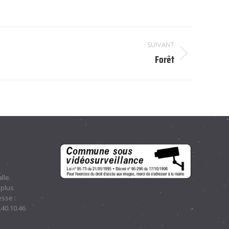
SUIVANT
Forêt
lle.
 plus
sse :
.40.10.46