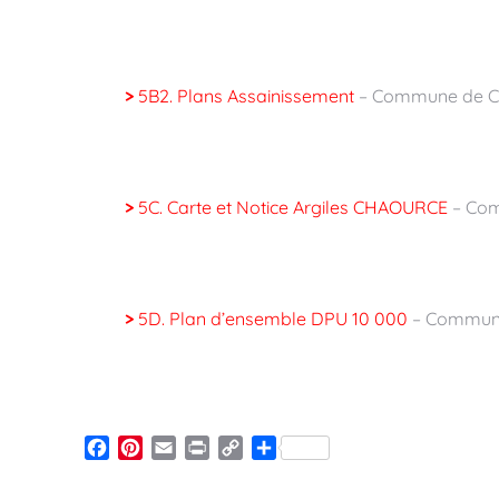
>
5B2. Plans Assainissement
– Commune de C
>
5C. Carte et Notice Argiles CHAOURCE
– Co
>
5D. Plan d’ensemble DPU 10 000
– Commun
Facebook
Pinterest
Email
Print
Copy
Partager
Link