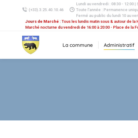
Lundi au vendredi : 08:30 - 12:00 |
(+33).3.25.40.10.46
Toute l'année : Permanence uniq
Fermé au public du lundi 10 au ven
Jours de Marché
: Tous les lundis matin sous & autour de la H
Marché nocturne du vendredi de 16:00 à 20:00 - Place de la F
La commune
Administratif