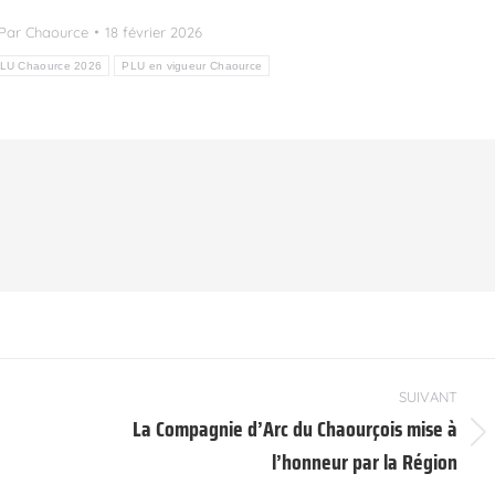
Par
Chaource
18 février 2026
LU Chaource 2026
PLU en vigueur Chaource
SUIVANT
La Compagnie d’Arc du Chaourçois mise à
Article
l’honneur par la Région
suivant