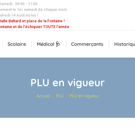
 Samedi : 09:00 - 11:00
uement le 1er samedi de chaque mois.
dredi 14 Août inclus !
alle Baltard et place de la Fontaine !
ontaine et de l'échiquier TOUTE l'année
Scolaire
Médical 🩺
Commerçants
Historiq
PLU en vigueur
Vous êtes ici :
Accueil
PLU
PLU en vigueur