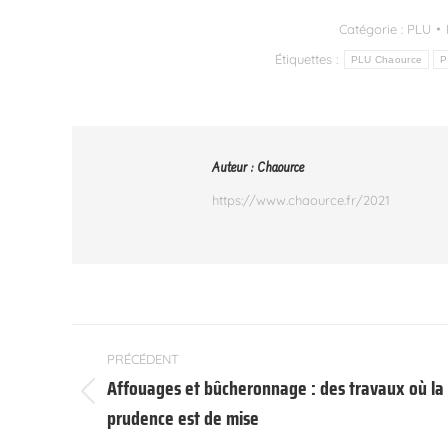
Catégorie :
PLU
Étiquettes :
PLU Chaource
P
Auteur :
Chaource
https://www.chaource.fr/2021
Navigation
PRÉCÉDENT
article
Affouages et bûcheronnage : des travaux où la
Article
prudence est de mise
précédent