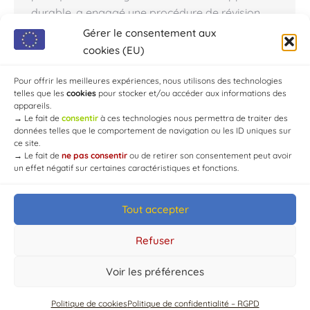
durable, a engagé une procédure de révision
générale de son Plan Local d’Urbanisme (PLU).
Gérer le consentement aux
Cette démarche, initiée en 2025, s’inscrit dans un
cookies (EU)
processus continu d’adaptation des documents
d’urbanisme…
Pour offrir les meilleures expériences, nous utilisons des technologies
telles que les
cookies
pour stocker et/ou accéder aux informations des
appareils.
→
Le fait de
consentir
à ces technologies nous permettra de traiter des
données telles que le comportement de navigation ou les ID uniques sur
ce site.
→
Le fait de
ne pas consentir
ou de retirer son consentement peut avoir
un effet négatif sur certaines caractéristiques et fonctions.
Tout accepter
© Mairie de Chaource [2004-2024] | Tous droits réservés.
Developed by
WEB3-DESIGN
Refuser
Voir les préférences
Politique de cookies
Politique de confidentialité – RGPD