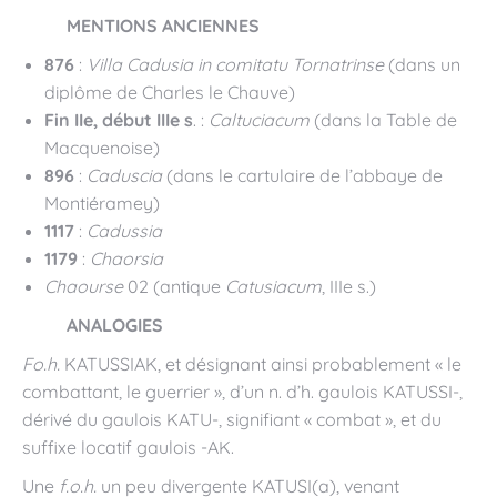
MENTIONS ANCIENNES
876
:
Villa Cadusia in comitatu Tornatrinse
(dans un
diplôme de Charles le Chauve)
Fin IIe, début IIIe s
. :
Caltuciacum
(dans la Table de
Macquenoise)
896
:
Caduscia
(dans le cartulaire de l’abbaye de
Montiéramey)
1117
:
Cadussia
1179
:
Chaorsia
Chaourse
02 (antique
Catusiacum
, IIIe s.)
ANALOGIES
Fo.h.
KATUSSIAK, et désignant ainsi probablement « le
combattant, le guerrier », d’un n. d’h. gaulois KATUSSI-,
dérivé du gaulois KATU-, signifiant « combat », et du
suffixe locatif gaulois -AK.
Une
f.o.h.
un peu divergente KATUSI(a), venant