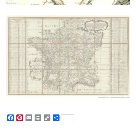
Facebook
Pinterest
Email
Print
Copy
Partager
Link