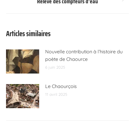
Relevé des compteurs d’eau
Article
suivant
:
Articles similaires
Nouvelle contribution à l’histoire du
poète de Chaource
6 juin 2025
Le Chaourçois
11 avril 2025