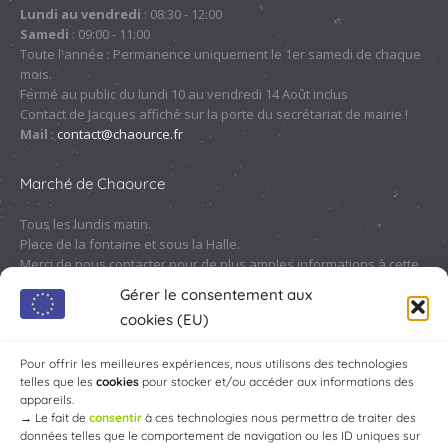
une
une
une
une
Lundi au vendredi
: 08:30 - 12:00
nouvelle
nouvelle
nouvelle
nouvelle
Samedi
: 09:00 - 11:00
fenêtre
fenêtre
fenêtre
fenêtre
Toute l'année : Permanence uniquement le 1er samedi de chaque
mois.
Fermé au public du lundi 10 au vendredi 14 Août inclus
Contact de Jacques affiché sur la porte du secrétariat de mairie !
Mail
:
contact@chaource.fr
Marché de Chaource
Tous les lundis matin.
Place de la fontaine et sous la Halle.
Merci de nous contacter pour de plus amples informations à cette
adresse :
contact@chaource.fr
ou au 03.25.40.10.46
Gérer le consentement aux
cookies (EU)
Pour offrir les meilleures expériences, nous utilisons des technologies
telles que les
cookies
pour stocker et/ou accéder aux informations des
appareils.
→
Le fait de
consentir
à ces technologies nous permettra de traiter des
données telles que le comportement de navigation ou les ID uniques sur