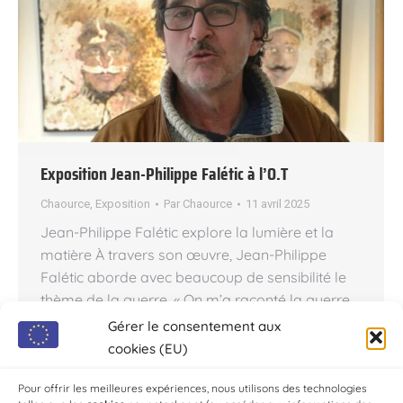
Exposition Jean-Philippe Falétic à l’O.T
Chaource
,
Exposition
Par
Chaource
11 avril 2025
Jean-Philippe Falétic explore la lumière et la
matière À travers son œuvre, Jean-Philippe
Falétic aborde avec beaucoup de sensibilité le
thème de la guerre. « On m’a raconté la guerre
avec des mots réduits… Il s’agit d’une aberration
Gérer le consentement aux
fondamentale de l’humanité, sans cesse
cookies (EU)
d’actualité, contre laquelle il est fort difficile de
lutter, c’est un fait.…
Pour offrir les meilleures expériences, nous utilisons des technologies