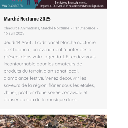
Marché Nocturne 2025
Chaource Animations
,
Marché Nocturne
Par
Chaource
16 avril 2025
Jeudi 14 Août : Traditionnel Marché nocturne
de Chaource, un évènement à noter dès à
présent dans votre agenda. LE rendez-vous
incontournable pour les amateurs de
produits du terroir, d’artisanat local,
d’ambiance festive. Venez découvrir les
saveurs de la région, flâner sous les étoiles,
chiner, profiter d’une soirée conviviale et
danser au son de la musique dans…