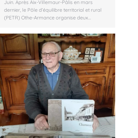
Juin. Après Aix-Villemaur-Pâlis en mars
dernier, le Pôle d’équilibre territorial et rural
(PETR) Othe-Armance organise deux…