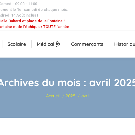
 Samedi : 09:00 - 11:00
uement le 1er samedi de chaque mois.
dredi 14 Août inclus !
alle Baltard et place de la Fontaine !
ontaine et de l'échiquier TOUTE l'année
Scolaire
Médical 🩺
Commerçants
Historiq
Archives du mois :
avril 202
Vous êtes ici :
Accueil
2025
avril