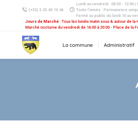
Lundi au vendredi : 08:30 - 12:00 |
(+33).3.25.40.10.46
Toute l'année : Permanence uniq
Fermé au public du lundi 10 au ven
Jours de Marché
: Tous les lundis matin sous & autour de la H
Marché nocturne du vendredi de 16:00 à 20:00 - Place de la F
La commune
Administratif