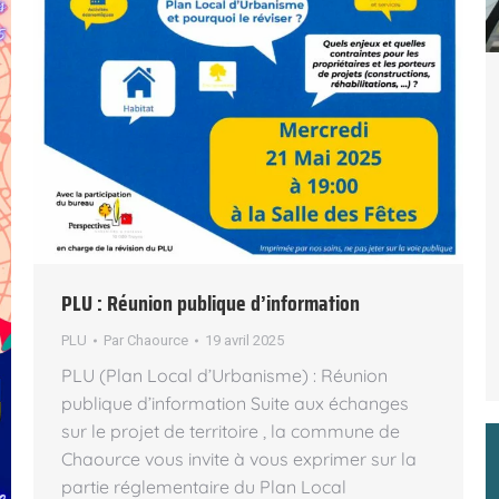
PLU : Réunion publique d’information
PLU
Par
Chaource
19 avril 2025
PLU (Plan Local d’Urbanisme) : Réunion
publique d’information Suite aux échanges
sur le projet de territoire , la commune de
Chaource vous invite à vous exprimer sur la
partie réglementaire du Plan Local