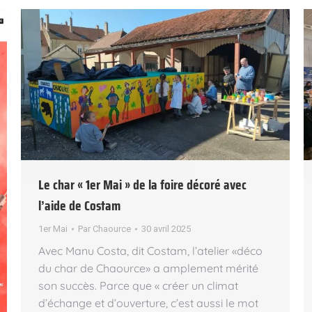
Le char « 1er Mai » de la foire décoré avec
l’aide de Costam
1er Mai
Par
Chaource
30 avril 2025
Avec Manu Costa, dit Costam, l’atelier «déco
du char de Chaource» a amplement mérité
son succès. Parce que « créer un climat
d’échange et d’ouverture, c’est aussi le mot