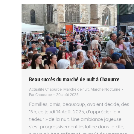
Beau succès du marché de nuit à Chaource
Actualité Chaource
,
Marché de nuit
,
Marché Nocturne
Par
Chaource
20 août 2025
Familles, amis, beaucoup, avaient décidé, dès
19h, ce jeudi 14 Août 2025, d’apprécier la «
tiédeur » de la nuit. Une ambiance joyeuse
s’est progressivement installée dans la cité,
sur un air bon enfant et un goût de vacances.