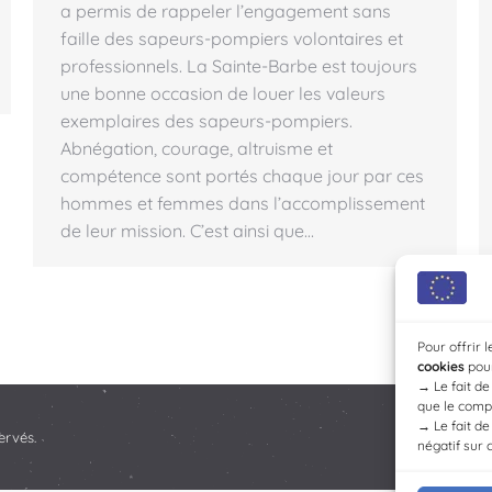
a permis de rappeler l’engagement sans
faille des sapeurs-pompiers volontaires et
professionnels. La Sainte-Barbe est toujours
une bonne occasion de louer les valeurs
exemplaires des sapeurs-pompiers.
Abnégation, courage, altruisme et
compétence sont portés chaque jour par ces
hommes et femmes dans l’accomplissement
de leur mission. C’est ainsi que…
Pour offrir 
cookies
pour
→
Le fait d
que le compo
→
Le fait d
ervés.
négatif sur 