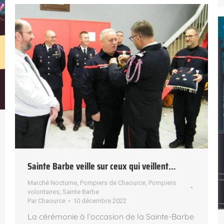
Sainte Barbe veille sur ceux qui veillent…
Marché Nocturne
,
Pompiers de Chaource
,
Pompiers
volontaires
,
Sainte Barbe
Par
Chaource
10 décembre 2022
La cérémonie à l’occasion de la Sainte-Barbe