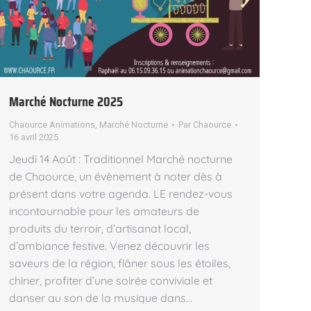
Marché Nocturne 2025
Chaource Animations
,
Marché Nocturne
Par
Chaource
16 avril 2025
Jeudi 14 Août : Traditionnel Marché nocturne
de Chaource, un évènement à noter dès à
présent dans votre agenda. LE rendez-vous
incontournable pour les amateurs de
produits du terroir, d’artisanat local,
d’ambiance festive. Venez découvrir les
saveurs de la région, flâner sous les étoiles,
chiner, profiter d’une soirée conviviale et
danser au son de la musique dans…