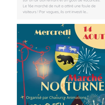
Le 16e marché de nuit a attiré une foule de
visiteurs ! Par vagues, ils ont investi le…