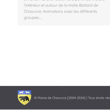
l’intérieur et autour de la Halle Baltard de
Chaource. Animations avec les différents
groupes.…
© Mairie de Chaource [2004-2024] | Tous droits rés