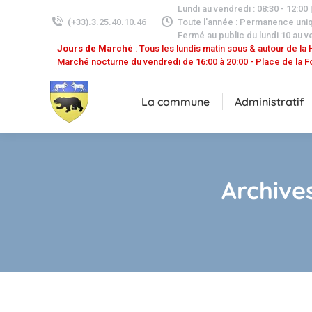
Lundi au vendredi : 08:30 - 12:00 
(+33).3.25.40.10.46
Toute l'année : Permanence uni
Fermé au public du lundi 10 au v
Jours de Marché
: Tous les lundis matin sous & autour de la H
Marché nocturne du vendredi de 16:00 à 20:00 - Place de la F
La commune
Administratif
Archive