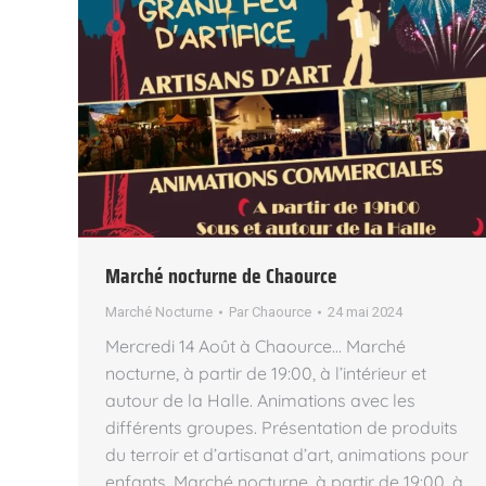
Marché nocturne de Chaource
Marché Nocturne
Par
Chaource
24 mai 2024
Mercredi 14 Août à Chaource… Marché
nocturne, à partir de 19:00, à l’intérieur et
autour de la Halle. Animations avec les
différents groupes. Présentation de produits
du terroir et d’artisanat d’art, animations pour
enfants. Marché nocturne, à partir de 19:00, à