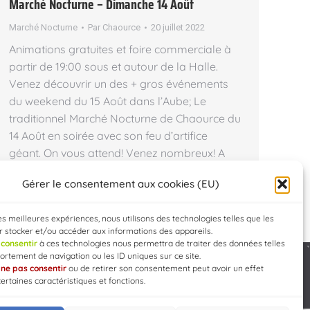
Marché Nocturne – Dimanche 14 Août
Marché Nocturne
Par
Chaource
20 juillet 2022
Animations gratuites et foire commerciale à
partir de 19:00 sous et autour de la Halle.
Venez découvrir un des + gros événements
du weekend du 15 Août dans l’Aube; Le
traditionnel Marché Nocturne de Chaource du
14 Août en soirée avec son feu d’artifice
géant. On vous attend! Venez nombreux! A
partir de 19:00, à…
Gérer le consentement aux cookies (EU)
les meilleures expériences, nous utilisons des technologies telles que les
 stocker et/ou accéder aux informations des appareils.
e
consentir
à ces technologies nous permettra de traiter des données telles
rtement de navigation ou les ID uniques sur ce site.
e
ne pas consentir
ou de retirer son consentement peut avoir un effet
Developed by
WEB3-DESIGN
certaines caractéristiques et fonctions.