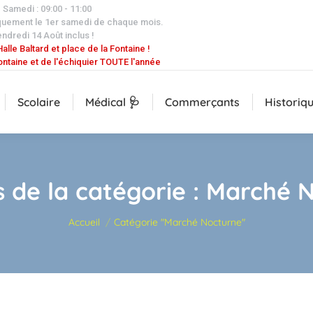
| Samedi : 09:00 - 11:00
quement le 1er samedi de chaque mois.
endredi 14 Août inclus !
alle Baltard et place de la Fontaine !
ontaine et de l'échiquier TOUTE l'année
Scolaire
Médical 🩺
Commerçants
Historiq
s de la catégorie :
Marché N
Vous êtes ici :
Accueil
Catégorie "Marché Nocturne"