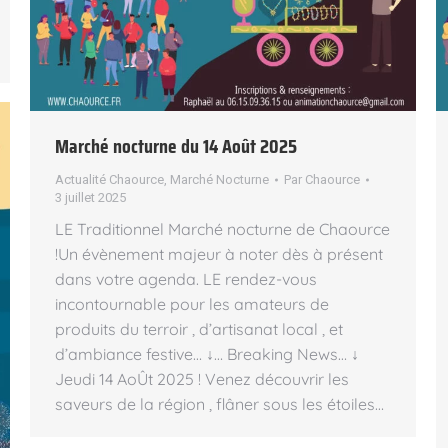
Marché nocturne du 14 Août 2025
Actualité Chaource
,
Marché Nocturne
Par
Chaource
3 juillet 2025
LE Traditionnel Marché nocturne de Chaource
!Un évènement majeur à noter dès à présent
dans votre agenda. LE rendez-vous
incontournable pour les amateurs de
produits du terroir , d’artisanat local , et
d’ambiance festive… ↓… Breaking News… ↓
Jeudi 14 AoÛt 2025 ! Venez découvrir les
saveurs de la région , flâner sous les étoiles…