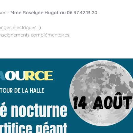
venir
Mme Roselyne Hugot au 06.37.42.13.20
.
longes électriques…)
enseignements complémentaires.