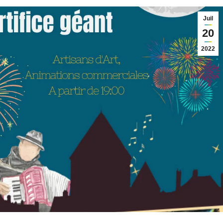
Juil
20
2022