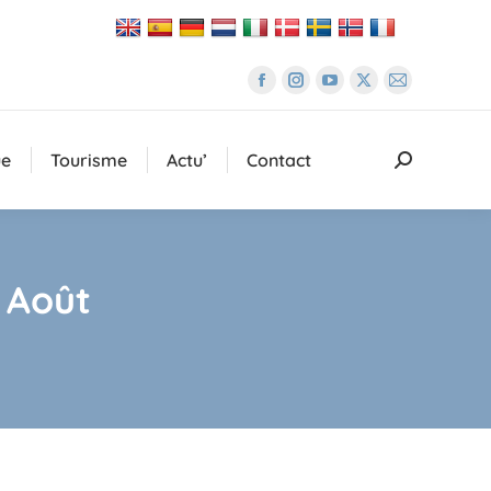
La
La
La
La
La
page
page
page
page
page
Facebook
Instagram
YouTube
X
E-
ue
Tourisme
Actu’
Contact
Recherche
s'ouvre
s'ouvre
s'ouvre
s'ouvre
mail
:
dans
dans
dans
dans
s'ouvre
une
une
une
une
dans
nouvelle
nouvelle
nouvelle
nouvelle
une
 Août
fenêtre
fenêtre
fenêtre
fenêtre
nouvelle
fenêtre