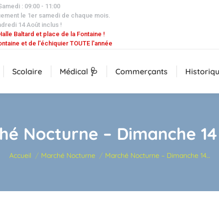
 Samedi : 09:00 - 11:00
uement le 1er samedi de chaque mois.
dredi 14 Août inclus !
alle Baltard et place de la Fontaine !
ontaine et de l'échiquier TOUTE l'année
Scolaire
Médical 🩺
Commerçants
Historiq
hé Nocturne – Dimanche 14
Vous êtes ici :
Accueil
Marché Nocturne
Marché Nocturne – Dimanche 14…