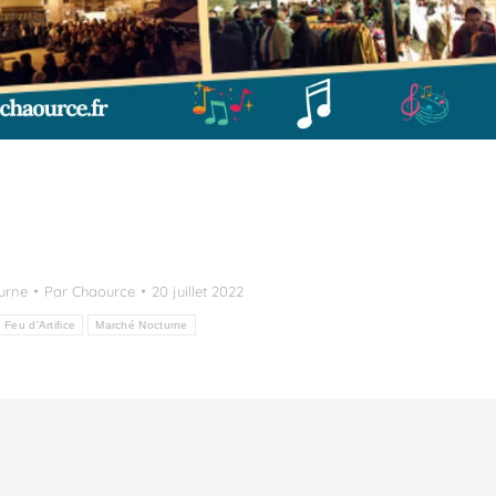
urne
Par
Chaource
20 juillet 2022
Feu d'Artifice
Marché Nocturne