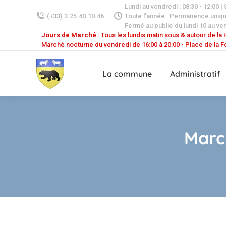
Lundi au vendredi : 08:30 - 12:00 |
(+33).3.25.40.10.46
Toute l'année : Permanence uniq
Fermé au public du lundi 10 au ven
Jours de Marché
: Tous les lundis matin sous & autour de la H
Marché nocturne du vendredi de 16:00 à 20:00 - Place de la F
La commune
Administratif
Marc