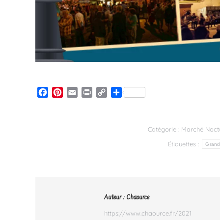
Facebook
Pinterest
Email
Print
Copy
Partager
Link
Catégorie :
Marché Noct
Étiquettes :
Grand 
Auteur :
Chaource
https://www.chaource.fr/2021