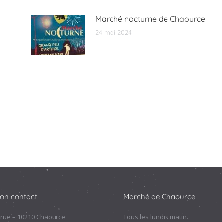
Marché nocturne de Chaource
24 mai 2024
ion contact
Marché de Chaource
 rue – 10210 Chaource
Tous les lundis matin.