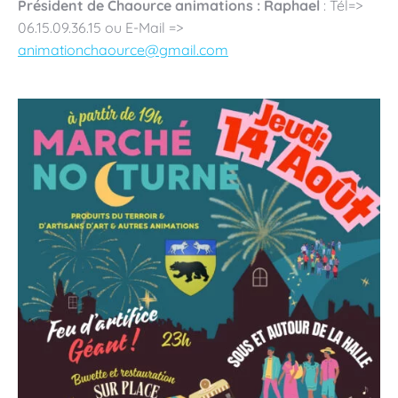
Président de Chaource animations : Raphael
: Tél=>
06.15.09.36.15 ou E-Mail =>
animationchaource@gmail.com