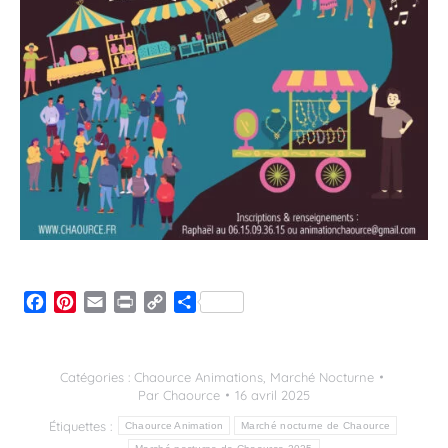
Facebook
Pinterest
Email
Print
Copy
Partager
Link
Catégories :
Chaource Animations
,
Marché Nocturne
Par
Chaource
16 avril 2025
Étiquettes :
Chaource Animation
Marché nocturne de Chaource