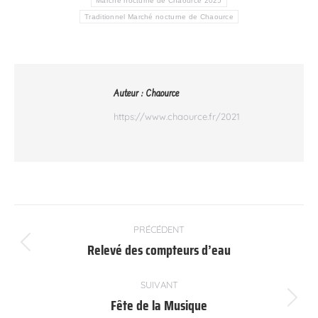
Marché nocturne de Chaource 2025
Traditionnel Marché nocturne de Chaource
Auteur :
Chaource
https://www.chaource.fr/2021
Navigation
PRÉCÉDENT
article
Relevé des compteurs d’eau
Article
précédent
:
SUIVANT
Fête de la Musique
Article