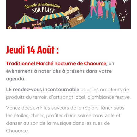
Jeudi 14 Août
:
Traditionnel Marché nocturne de Chaource
, un
évènement à noter dès à présent dans votre
agenda.
LE rendez-vous incontournable
pour les amateurs de
produits du terroir, d’artisanat local, d’ambiance festive.
Venez découvrir les saveurs de la région, flâner sous
les étoiles, chiner, profiter d’une soirée conviviale et
danser au son de la musique dans les rues de
Chaource.