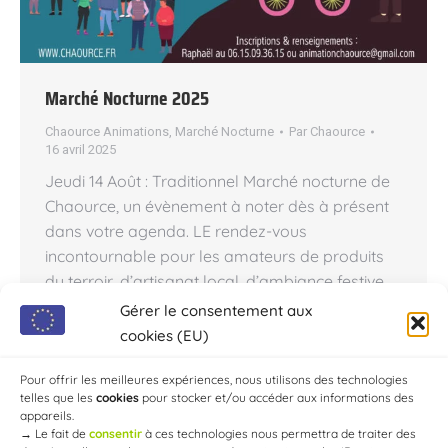
Marché Nocturne 2025
Chaource Animations
,
Marché Nocturne
Par
Chaource
16 avril 2025
Jeudi 14 Août : Traditionnel Marché nocturne de
Chaource, un évènement à noter dès à présent
dans votre agenda. LE rendez-vous
incontournable pour les amateurs de produits
du terroir, d’artisanat local, d’ambiance festive.
Venez découvrir les saveurs de la région, flâner
Gérer le consentement aux
sous les étoiles, chiner, profiter d’une soirée
cookies (EU)
conviviale et danser au son de la musique
dans…
Pour offrir les meilleures expériences, nous utilisons des technologies
telles que les
cookies
pour stocker et/ou accéder aux informations des
appareils.
→
Le fait de
consentir
à ces technologies nous permettra de traiter des