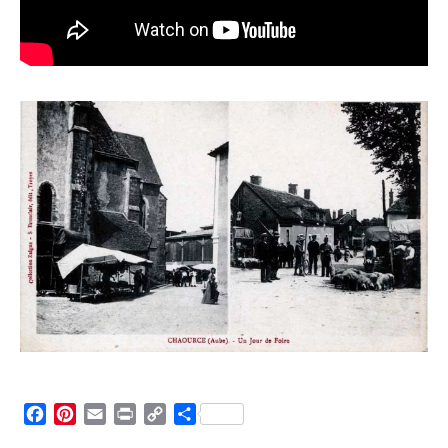
Facebook
Pinterest
Email
Print
Copy
Partager
Link