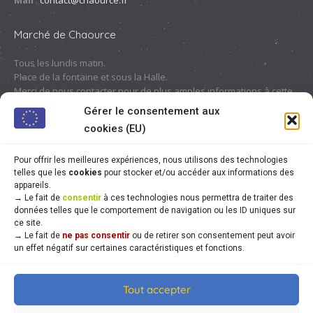
Mail
:
contact@chaource.fr
Marché de Chaource
Tous les lundis matin.
Place de la fontaine et sous la Halle.
Merci de nous contacter pour de plus amples informations à cette
adresse :
contact@chaource.fr
ou au 03.25.40.10.46
Gérer le consentement aux
cookies (EU)
Pour offrir les meilleures expériences, nous utilisons des technologies
telles que les
cookies
pour stocker et/ou accéder aux informations des
appareils.
→
Le fait de
consentir
à ces technologies nous permettra de traiter des
données telles que le comportement de navigation ou les ID uniques sur
ce site.
→
Le fait de
ne pas consentir
ou de retirer son consentement peut avoir
un effet négatif sur certaines caractéristiques et fonctions.
Tout accepter
© Mairie de Chaource [2004-2024] | Tous droits réservés.