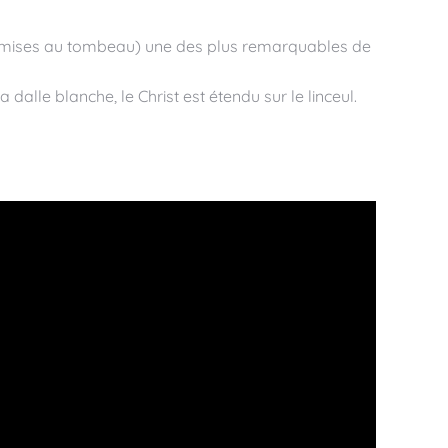
les mises au tombeau) une des plus remarquables de
alle blanche, le Christ est étendu sur le linceul.