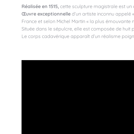
Réalisée en 1515,
cette sculpture magistrale est un
Œuvre exceptionnelle
d’un artiste inconnu appelé 
France et selon Michel Martin « la plus émouvante
Située dans le sépulcre, elle est composée de huit p
Le corps cadavérique apparaît d’un réalisme poign