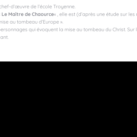
 chef-d’œuvre de l’école Troyenne.
«
Le Maître de Chaource
« , elle est (d’après une étude sur 
 mise au tombeau d’Europe ».
ersonnages qui évoquent la mise au tombeau du Christ. Sur la d
ant.