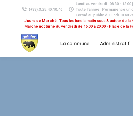
Lundi au vendredi : 08:30 - 12:00 
(+33).3.25.40.10.46
Toute l'année : Permanence uni
Fermé au public du lundi 10 au v
Jours de Marché
: Tous les lundis matin sous & autour de la H
Marché nocturne du vendredi de 16:00 à 20:00 - Place de la F
La commune
Administratif