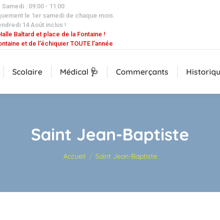
| Samedi : 09:00 - 11:00
quement le 1er samedi de chaque mois.
endredi 14 Août inclus !
alle Baltard et place de la Fontaine !
ontaine et de l'échiquier TOUTE l'année
Scolaire
Médical 🩺
Commerçants
Historiq
Saint Jean-Baptiste
Vous êtes ici :
Accueil
Saint Jean-Baptiste