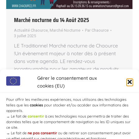
Marché nocturne du 14 Août 2025
Actualité Chaource
,
Marché Nocturne
Par
Chaource
3 juillet 2025
LE Traditionnel Marché nocturne de Chaource
!Un évènement majeur à noter dès à présent
dans votre agenda. LE rendez-vous
incontournable pour les amateurs de produits
du terroir , d’artisanat local , et d’ambiance
Gérer le consentement aux
festive… ↓… Breaking News… ↓ Jeudi 14 AoÛt 2025
cookies (EU)
! Venez découvrir les saveurs de la région ,
flâner sous les étoiles…
Pour offrir les meilleures expériences, nous utilisons des technologies
telles que les
cookies
pour stocker et/ou accéder aux informations des
appareils.
→
Le fait de
consentir
à ces technologies nous permettra de traiter des
données telles que le comportement de navigation ou les ID uniques sur
ce site.
→
Le fait de
ne pas consentir
ou de retirer son consentement peut avoir
un effet négatif sur certaines caractéristiques et fonctions.