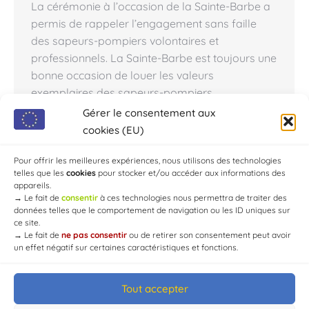
La cérémonie à l’occasion de la Sainte-Barbe a
permis de rappeler l’engagement sans faille
des sapeurs-pompiers volontaires et
professionnels. La Sainte-Barbe est toujours une
bonne occasion de louer les valeurs
exemplaires des sapeurs-pompiers.
Abnégation, courage, altruisme et compétence
Gérer le consentement aux
sont portés chaque jour par ces hommes et
cookies (EU)
femmes dans l’accomplissement de leur
mission. C’est ainsi que…
Pour offrir les meilleures expériences, nous utilisons des technologies
telles que les
cookies
pour stocker et/ou accéder aux informations des
appareils.
→
Le fait de
consentir
à ces technologies nous permettra de traiter des
données telles que le comportement de navigation ou les ID uniques sur
ce site.
→
Le fait de
ne pas consentir
ou de retirer son consentement peut avoir
un effet négatif sur certaines caractéristiques et fonctions.
Tout accepter
© Mairie de Chaource [2004-2024] | Tous droits réservés.