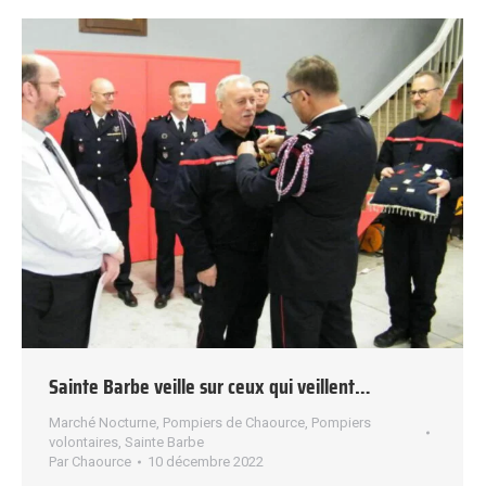
Sainte Barbe veille sur ceux qui veillent…
Marché Nocturne
,
Pompiers de Chaource
,
Pompiers
volontaires
,
Sainte Barbe
Par
Chaource
10 décembre 2022