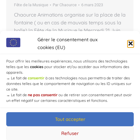
Fête de la Musique
Par
Chaource
6 mars 2023
Chaource Animations organise sur la place de la
fontaine ( ou en cas de mauvais temps sous la
halle) la Fête de la Musique le Mercredi 21 Juin
2023 de 18:30 à 23:30. Scène ouverte. Les
Gérer le consentement aux
personnes et/ ou les groupes désirant participer
cookies (EU)
ou avoir plus de renseignements peuvent se
faire connaître à la Mairie…
Pour offrir les meilleures expériences, nous utilisons des technologies
telles que les
cookies
pour stocker et/ou accéder aux informations des
appareils.
→
Le fait de
consentir
à ces technologies nous permettra de traiter des
données telles que le comportement de navigation ou les ID uniques sur
ce site.
→
Le fait de
ne pas consentir
ou de retirer son consentement peut avoir
un effet négatif sur certaines caractéristiques et fonctions.
Tout accepter
© Mairie de Chaource [2004-2024] | Tous droits réservés.
Developed by
WEB3-DESIGN
Refuser