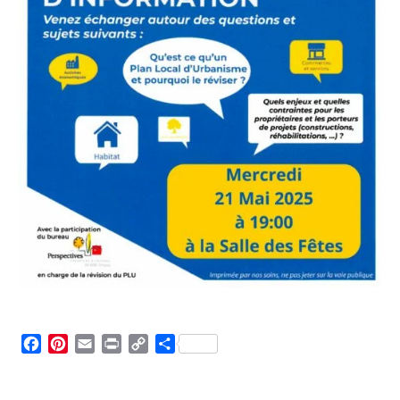
Facebook
Pinterest
Email
Print
Copy
Partager
Link