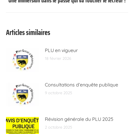
Une immersion dans le passé qui va toucher le lecteur !
Article
suivant
:
Articles similaires
PLU en vigueur
18 février 2026
Consultations d’enquête publique
9 octobre 2025
Révision générale du PLU 2025
2 octobre 2025