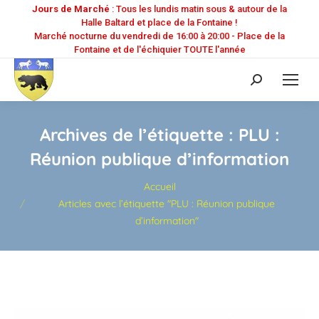
Jours de Marché
: Tous les lundis matin sous & autour de la
Halle Baltard et place de la Fontaine !
Marché nocturne du vendredi de 16:00 à 20:00 - Place de la
Fontaine et de l'échiquier TOUTE l'année
Recherche
:
Archives de l’étiquette :
PLU :
Réunion publique d’information
Vous êtes ici :
Accueil
Articles avec l’étiquette "PLU : Réunion publique
d’information"