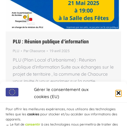
PLU : Réunion publique d’information
PLU
Par
Chaource
19 avril 2025
PLU (Plan Local d’Urbanisme) : Réunion
publique d’information Suite aux échanges sur le
projet de territoire , la commune de Chaource
vous invite à vous exprimer sur la partie
réglementaire du Plan Local d’Urbanisme afin
Gérer le consentement aux
de comprendre les choix des élus et d’y
cookies (EU)
participer. Venez échanger autour des questions
et sujets suivants : => Quelles…
Pour offrir les meilleures expériences, nous utilisons des technologies
telles que les
cookies
pour stocker et/ou accéder aux informations des
appareils.
→
Le fait de
consentir
à ces technologies nous permettra de traiter des