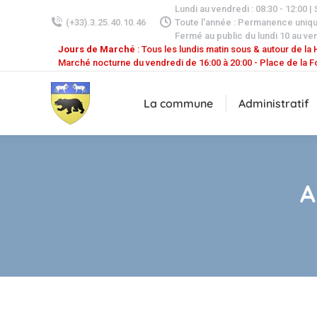
Lundi au vendredi : 08:30 - 12:00 |
(+33).3.25.40.10.46
Toute l'année : Permanence uniq
Fermé au public du lundi 10 au ven
Jours de Marché
: Tous les lundis matin sous & autour de la H
Marché nocturne du vendredi de 16:00 à 20:00 - Place de la F
La commune
Administratif
A