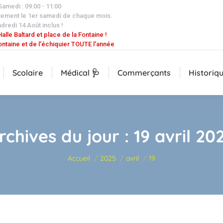
 Samedi : 09:00 - 11:00
uement le 1er samedi de chaque mois.
dredi 14 Août inclus !
alle Baltard et place de la Fontaine !
ontaine et de l'échiquier TOUTE l'année
Scolaire
Médical 🩺
Commerçants
Historiq
rchives du jour :
19 avril 20
Vous êtes ici :
Accueil
2025
avril
19