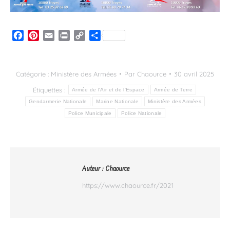
Facebook
Pinterest
Email
Print
Copy
Partager
Link
Catégorie :
Ministère des Armées
Par
Chaource
30 avril 2025
Étiquettes :
Armée de l'Air et de l'Espace
Armée de Terre
Gendarmerie Nationale
Marine Nationale
Ministère des Armées
Police Municipale
Police Nationale
Auteur :
Chaource
https://www.chaource.fr/2021