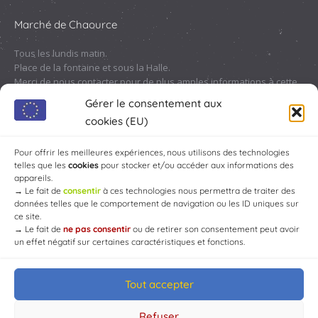
Marché de Chaource
Tous les lundis matin.
Place de la fontaine et sous la Halle.
Merci de nous contacter pour de plus amples informations à cette
adresse :
contact@chaource.fr
ou au 03.25.40.10.46
Gérer le consentement aux
cookies (EU)
Pour offrir les meilleures expériences, nous utilisons des technologies
telles que les
cookies
pour stocker et/ou accéder aux informations des
appareils.
→
Le fait de
consentir
à ces technologies nous permettra de traiter des
données telles que le comportement de navigation ou les ID uniques sur
ce site.
→
Le fait de
ne pas consentir
ou de retirer son consentement peut avoir
un effet négatif sur certaines caractéristiques et fonctions.
Tout accepter
© Mairie de Chaource [2004-2024] | Tous droits réservés.
Developed by
WEB3-DESIGN
Refuser