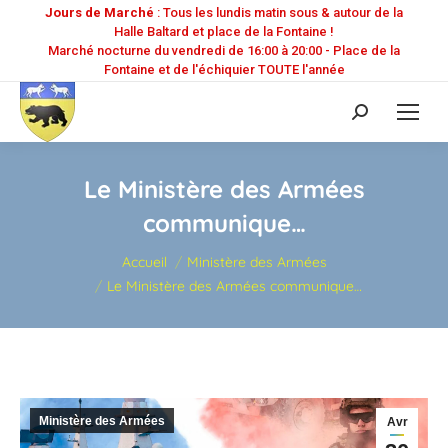
Jours de Marché
: Tous les lundis matin sous & autour de la
Halle Baltard et place de la Fontaine !
Marché nocturne du vendredi de 16:00 à 20:00 - Place de la
Fontaine et de l'échiquier TOUTE l'année
Recherche
:
Le Ministère des Armées
communique…
Vous êtes ici :
Accueil
Ministère des Armées
Le Ministère des Armées communique…
Ministère des Armées
Avr