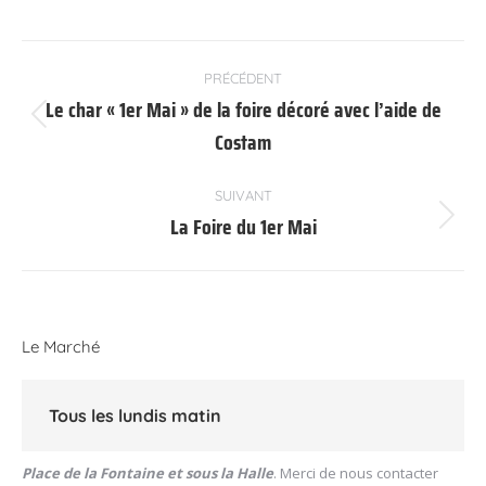
Navigation
PRÉCÉDENT
article
Le char « 1er Mai » de la foire décoré avec l’aide de
Article
Costam
précédent
:
SUIVANT
La Foire du 1er Mai
Article
suivant
:
Le Marché
Tous les lundis matin
Place de la Fontaine et sous la Halle
. Merci de nous contacter