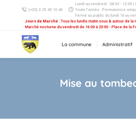
Lundi au vendredi : 08:30 - 12:00 |
(+33).3.25.40.10.46
Toute l'année : Permanence uniq
Fermé au public du lundi 10 au ven
Jours de Marché
: Tous les lundis matin sous & autour de la H
Marché nocturne du vendredi de 16:00 à 20:00 - Place de la F
La commune
Administratif
Mise au tombeau