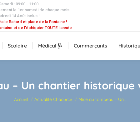
 Samedi : 09:00 - 11:00
uement le 1er samedi de chaque mois.
dredi 14 Août inclus !
alle Baltard et place de la Fontaine !
ontaine et de l'échiquier TOUTE l'année
Scolaire
Médical 🩺
Commerçants
Historiq
 – Un chantier historique v
Vous êtes ici :
Accueil
Actualité Chaource
Mise au tombeau – Un…