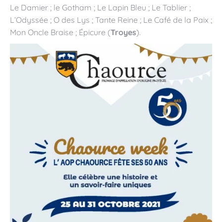
Le Damier ; le Gotham ; Le Lapin Bleu ; Le Tablier ;
L’Odyssée ; O des Lys ; Tante Reine ; Le Café de la Paix ;
Mon Oncle Braise ; Épicure (
Troyes
).