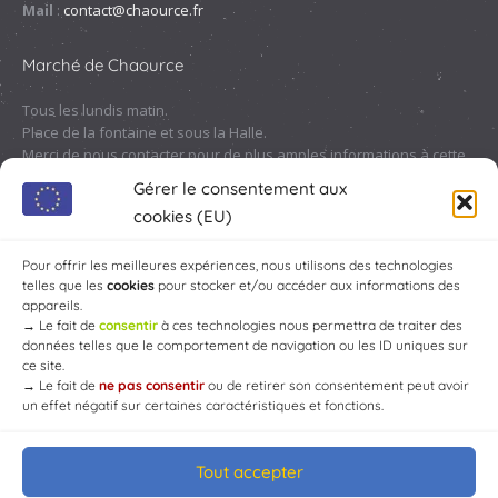
Mail
:
contact@chaource.fr
Marché de Chaource
Tous les lundis matin.
Place de la fontaine et sous la Halle.
Merci de nous contacter pour de plus amples informations à cette
adresse :
contact@chaource.fr
ou au 03.25.40.10.46
Gérer le consentement aux
cookies (EU)
Pour offrir les meilleures expériences, nous utilisons des technologies
telles que les
cookies
pour stocker et/ou accéder aux informations des
appareils.
→
Le fait de
consentir
à ces technologies nous permettra de traiter des
données telles que le comportement de navigation ou les ID uniques sur
ce site.
→
Le fait de
ne pas consentir
ou de retirer son consentement peut avoir
un effet négatif sur certaines caractéristiques et fonctions.
Tout accepter
© Mairie de Chaource [2004-2024] | Tous droits réservés.