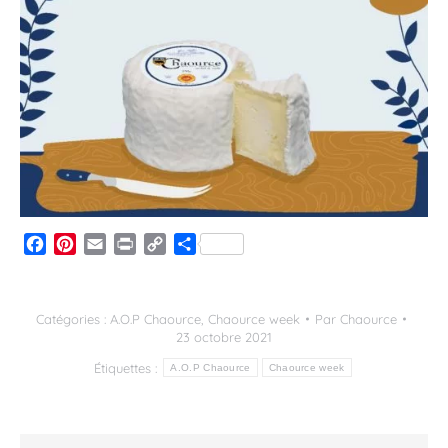
Facebook
Pinterest
Email
Print
Copy
Partager
Link
Catégories :
A.O.P Chaource
,
Chaource week
Par
Chaource
23 octobre 2021
Étiquettes :
A.O.P Chaource
Chaource week