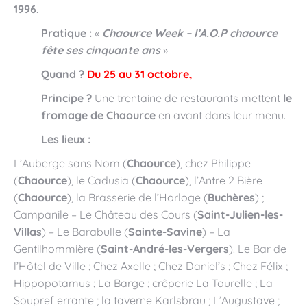
1996
.
Pratique :
«
Chaource Week – l’A.O.P chaource
fête ses cinquante ans
»
Quand ?
Du 25 au 31 octobre,
Principe ?
Une trentaine de restaurants mettent
le
fromage de Chaource
en avant dans leur menu.
Les lieux :
L’Auberge sans Nom (
Chaource
), chez Philippe
(
Chaource
), le Cadusia (
Chaource
), l’Antre 2 Bière
(
Chaource
), la Brasserie de l’Horloge (
Buchères
) ;
Campanile – Le Château des Cours (
Saint-Julien-les-
Villas
) – Le Barabulle (
Sainte-Savine
) – La
Gentilhommière (
Saint-André-les-Vergers
). Le Bar de
l’Hôtel de Ville ; Chez Axelle ; Chez Daniel’s ; Chez Félix ;
Hippopotamus ; La Barge ; crêperie La Tourelle ; La
Soupref errante ; la taverne Karlsbrau ; L’Augustave ;