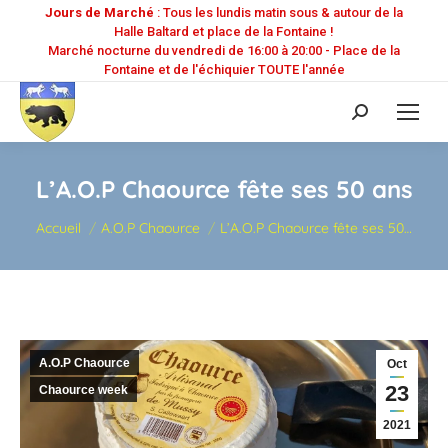
Jours de Marché
: Tous les lundis matin sous & autour de la
Halle Baltard et place de la Fontaine !
Marché nocturne du vendredi de 16:00 à 20:00 - Place de la
Fontaine et de l'échiquier TOUTE l'année
Recherche
:
L’A.O.P Chaource fête ses 50 ans
Vous êtes ici :
Accueil
A.O.P Chaource
L’A.O.P Chaource fête ses 50…
A.O.P Chaource
Oct
23
Chaource week
2021