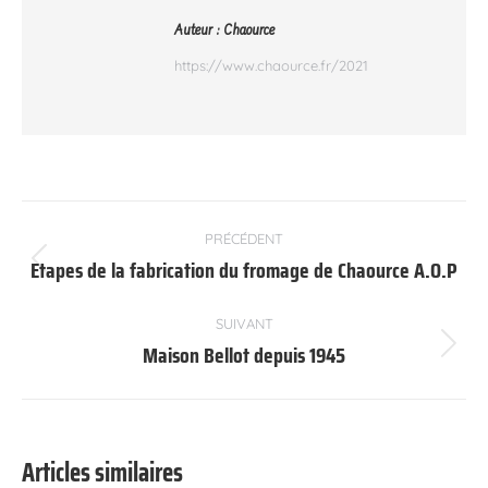
Auteur :
Chaource
https://www.chaource.fr/2021
Navigation
PRÉCÉDENT
article
Etapes de la fabrication du fromage de Chaource A.O.P
Article
précédent
:
SUIVANT
Maison Bellot depuis 1945
Article
suivant
:
Articles similaires