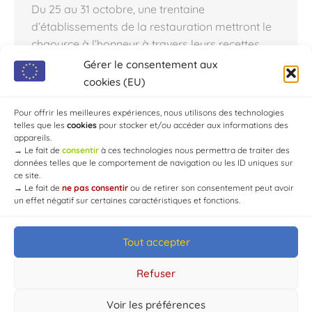
Du 25 au 31 octobre, une trentaine
d’établissements de la restauration mettront le
chaource à l’honneur à travers leurs recettes
maison. Le fromage de Chaource fête cette
Gérer le consentement aux
année les 50 ans d’existence de son appellation
cookies (EU)
d’origine. L’occasion était trop belle pour ne pas
mobiliser,…
Pour offrir les meilleures expériences, nous utilisons des technologies
telles que les
cookies
pour stocker et/ou accéder aux informations des
appareils.
→
Le fait de
consentir
à ces technologies nous permettra de traiter des
données telles que le comportement de navigation ou les ID uniques sur
ce site.
→
Le fait de
ne pas consentir
ou de retirer son consentement peut avoir
un effet négatif sur certaines caractéristiques et fonctions.
Tout accepter
© Mairie de Chaource [2004-2024] | Tous droits réservés.
Developed by
WEB3-DESIGN
Refuser
Voir les préférences