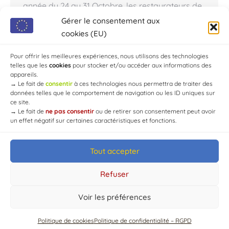
année du 24 au 31 Octobre, les restaurateurs de
l’Aube et de l’Yonne sont conviés à se mobiliser
Gérer le consentement aux
de nouveau pour proposer une aventure dans
cookies (EU)
laquelle le CHAOURCE se fait roi : Saveurs
inimitables de ce produit de…
Pour offrir les meilleures expériences, nous utilisons des technologies
telles que les
cookies
pour stocker et/ou accéder aux informations des
appareils.
→
Le fait de
consentir
à ces technologies nous permettra de traiter des
données telles que le comportement de navigation ou les ID uniques sur
ce site.
→
Le fait de
ne pas consentir
ou de retirer son consentement peut avoir
un effet négatif sur certaines caractéristiques et fonctions.
Tout accepter
© Mairie de Chaource [2004-2024] | Tous droits réservés.
Developed by
WEB3-DESIGN
Refuser
Voir les préférences
Politique de cookies
Politique de confidentialité – RGPD