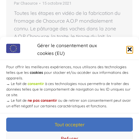
Par
Chaource
15 octobre 2021
Toutes les étapes en vidéo de la fabrication du
fromage de Chaource A.O.P mondialement
connu. Le pâturage des vaches dans la zone
A.O.P Chaource, la traite, le tirage du lait, la
maturation, la coagulation, le moulage, le
Gérer le consentement aux
retournement, l’affinage, l’habillage, etc. jusqu’à
cookies (EU)
l’étape finale : la dégustation ! Merci à Stéphanie,
Catherine, Sylvie, tous les…
Pour offrir les meilleures expériences, nous utilisons des technologies
telles que les
cookies
pour stocker et/ou accéder aux informations des
appareils.
→
Le fait de
consentir
à ces technologies nous permettra de traiter des
données telles que le comportement de navigation ou les ID uniques sur
ce site.
→
Le fait de
ne pas consentir
ou de retirer son consentement peut avoir
un effet négatif sur certaines caractéristiques et fonctions.
Tout accepter
© Mairie de Chaource [2004-2024] | Tous droits réservés.
Developed by
WEB3-DESIGN
Refuser