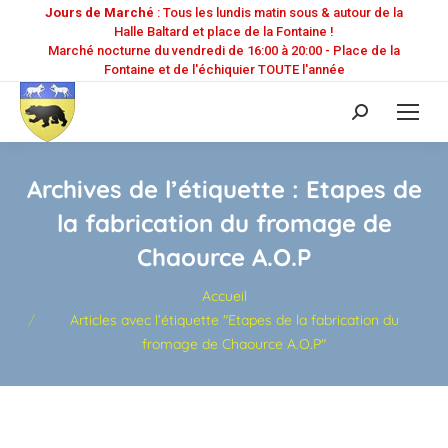
Jours de Marché
: Tous les lundis matin sous & autour de la
Halle Baltard et place de la Fontaine !
Marché nocturne du vendredi de 16:00 à 20:00 - Place de la
Fontaine et de l'échiquier TOUTE l'année
Recherche
:
Archives de l’étiquette :
Etapes de
la fabrication du fromage de
Chaource A.O.P
Vous êtes ici :
Accueil
Articles avec l’étiquette "Etapes de la fabrication du
fromage de Chaource A.O.P"