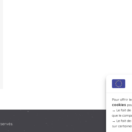
Pour offrir l
cookies
pou
→
Le fait de
que le compo
→
Le fait de
éservés.
sur certaines