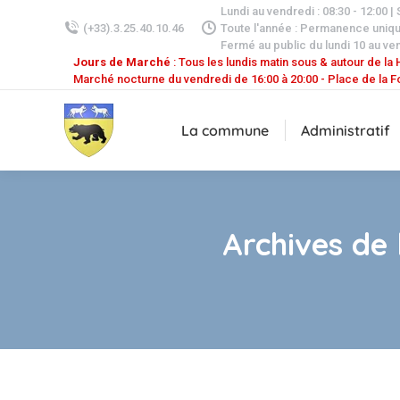
Lundi au vendredi : 08:30 - 12:00 |
(+33).3.25.40.10.46
Toute l'année : Permanence uniq
Fermé au public du lundi 10 au ven
Jours de Marché
: Tous les lundis matin sous & autour de la H
Marché nocturne du vendredi de 16:00 à 20:00 - Place de la F
La commune
Administratif
Archives de 