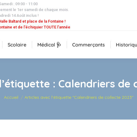
 Samedi : 09:00 - 11:00
uement le 1er samedi de chaque mois.
dredi 14 Août inclus !
alle Baltard et place de la Fontaine !
ontaine et de l'échiquier TOUTE l'année
Scolaire
Médical 🩺
Commerçants
Historiq
l’étiquette :
Calendriers de 
Vous êtes ici :
Accueil
Articles avec l’étiquette "Calendriers de collecte 2023"