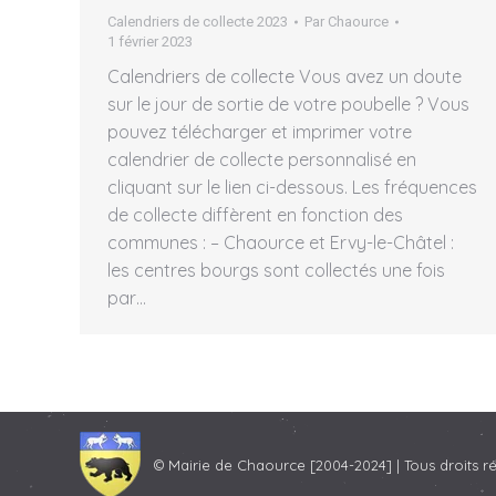
Calendriers de collecte 2023
Par
Chaource
1 février 2023
Calendriers de collecte Vous avez un doute
sur le jour de sortie de votre poubelle ? Vous
pouvez télécharger et imprimer votre
calendrier de collecte personnalisé en
cliquant sur le lien ci-dessous. Les fréquences
de collecte diffèrent en fonction des
communes : – Chaource et Ervy-le-Châtel :
les centres bourgs sont collectés une fois
par…
© Mairie de Chaource [2004-2024] | Tous droits r