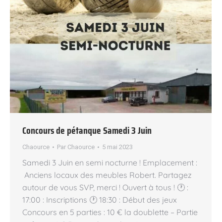
Concours de pétanque Samedi 3 Juin
Chaource
Par
Chaource
5 mai 2023
Samedi 3 Juin en semi nocturne ! Emplacement :
Anciens locaux des meubles Robert. Partagez
autour de vous SVP, merci ! Ouvert à tous ! 🕐 :
17:00 : Inscriptions 🕐 18:30 : Début des jeux
Concours en 5 parties : 10 € la doublette – Partie