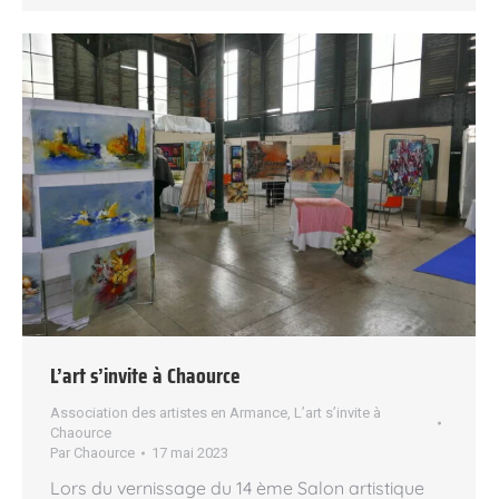
L’art s’invite à Chaource
Association des artistes en Armance
,
L’art s’invite à
Chaource
Par
Chaource
17 mai 2023
Lors du vernissage du 14 ème Salon artistique