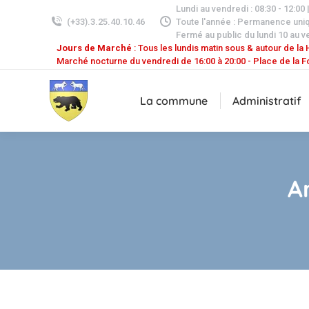
Lundi au vendredi : 08:30 - 12:00 
(+33).3.25.40.10.46
Toute l'année : Permanence uni
Fermé au public du lundi 10 au v
Jours de Marché
: Tous les lundis matin sous & autour de la H
Marché nocturne du vendredi de 16:00 à 20:00 - Place de la F
La commune
Administratif
A