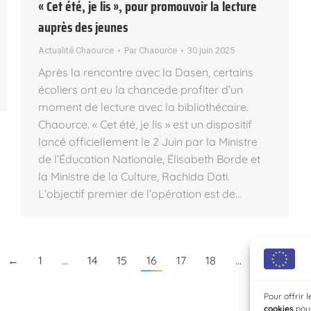
« Cet été, je lis », pour promouvoir la lecture
auprès des jeunes
Actualité Chaource
Par
Chaource
30 juin 2025
Après la rencontre avec la Dasen, certains
écoliers ont eu la chancede profiter d’un
moment de lecture avec la bibliothécaire.
Chaource. « Cet été, je lis » est un dispositif
lancé officiellement le 2 Juin par la Ministre
de l’Éducation Nationale, Élisabeth Borde et
la Ministre de la Culture, Rachida Dati.
L’objectif premier de l’opération est de…
←
1
…
14
15
16
17
18
…
40
→
Pour offrir 
cookies
pour