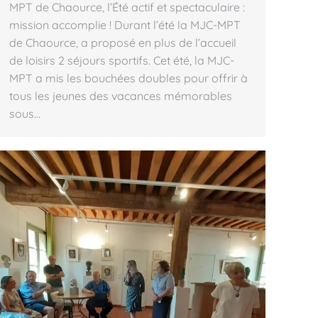
MPT de Chaource, l’Été actif et spectaculaire :
mission accomplie ! Durant l’été la MJC-MPT
de Chaource, a proposé en plus de l’accueil
de loisirs 2 séjours sportifs. Cet été, la MJC-
MPT a mis les bouchées doubles pour offrir à
tous les jeunes des vacances mémorables
sous…