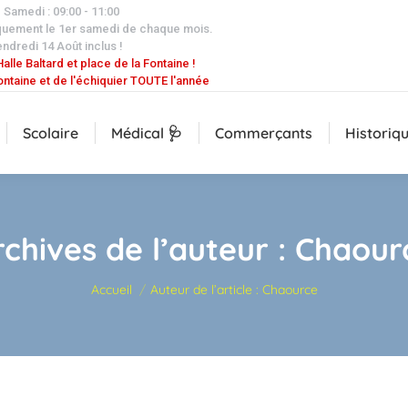
| Samedi : 09:00 - 11:00
quement le 1er samedi de chaque mois.
endredi 14 Août inclus !
alle Baltard et place de la Fontaine !
ontaine et de l'échiquier TOUTE l'année
Scolaire
Médical 🩺
Commerçants
Historiq
rchives de l’auteur :
Chaour
Vous êtes ici :
Accueil
Auteur de l’article : Chaource