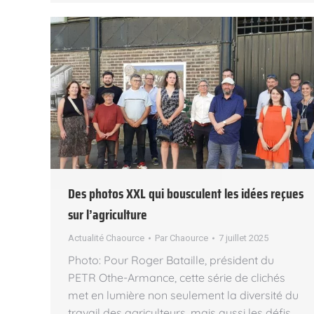
Des photos XXL qui bousculent les idées reçues
sur l’agriculture
Actualité Chaource
Par
Chaource
7 juillet 2025
Photo: Pour Roger Bataille, président du
PETR Othe-Armance, cette série de clichés
met en lumière non seulement la diversité du
travail des agriculteurs, mais aussi les défis