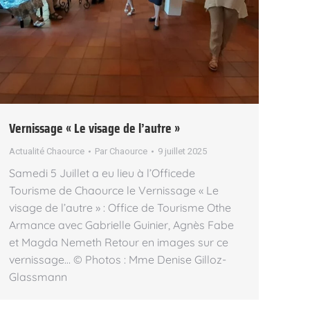
Vernissage « Le visage de l’autre »
Actualité Chaource
Par
Chaource
9 juillet 2025
Samedi 5 Juillet a eu lieu à l’Officede
Tourisme de Chaource le Vernissage « Le
visage de l’autre » : Office de Tourisme Othe
Armance avec Gabrielle Guinier, Agnès Fabe
et Magda Nemeth Retour en images sur ce
vernissage… © Photos : Mme Denise Gilloz-
Glassmann