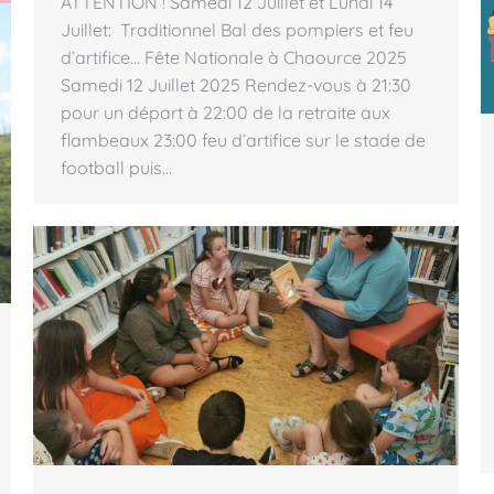
ATTENTION ! Samedi 12 Juillet et Lundi 14
Juillet: Traditionnel Bal des pompiers et feu
d’artifice… Fête Nationale à Chaource 2025
Samedi 12 Juillet 2025 Rendez-vous à 21:30
pour un départ à 22:00 de la retraite aux
flambeaux 23:00 feu d’artifice sur le stade de
football puis…