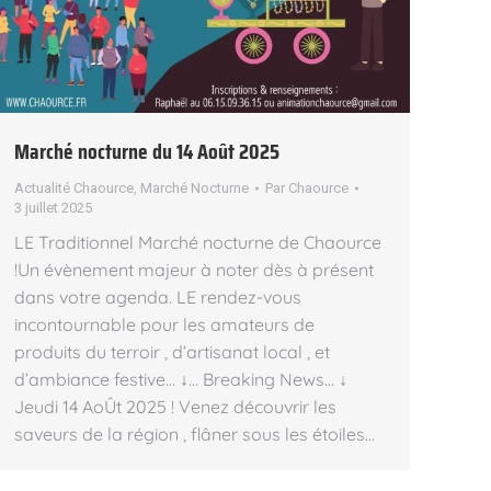
Marché nocturne du 14 Août 2025
Actualité Chaource
,
Marché Nocturne
Par
Chaource
3 juillet 2025
LE Traditionnel Marché nocturne de Chaource
!Un évènement majeur à noter dès à présent
dans votre agenda. LE rendez-vous
incontournable pour les amateurs de
produits du terroir , d’artisanat local , et
d’ambiance festive… ↓… Breaking News… ↓
Jeudi 14 AoÛt 2025 ! Venez découvrir les
saveurs de la région , flâner sous les étoiles…