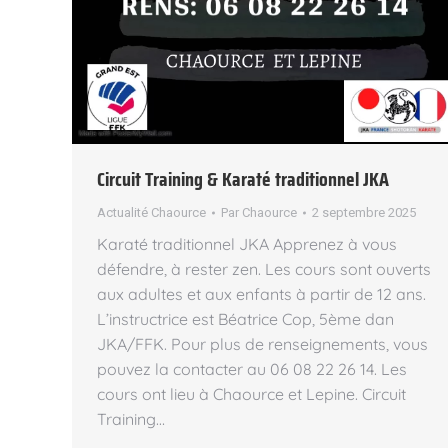
Circuit Training & Karaté traditionnel JKA
Actualité Chaource
Par
Chaource
2 septembre 2025
Karaté traditionnel JKA Apprenez à vous
défendre, à rester zen. Les cours sont ouverts
aux adultes et aux enfants à partir de 12 ans.
L’instructrice est Béatrice Cop, 5ème dan
JKA/FFK. Pour plus de renseignements, vous
pouvez la contacter au 06 08 22 26 14. Les
cours ont lieu à Chaource et Lepine. Circuit
Training…