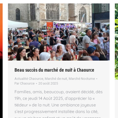
Beau succès du marché de nuit à Chaource
Actualité Chaource
,
Marché de nuit
,
Marché Nocturne
Par
Chaource
20 août 2025
Familles, amis, beaucoup, avaient décidé, dès
19h, ce jeudi 14 Août 2025, d’apprécier la «
tiédeur » de la nuit. Une ambiance joyeuse
s’est progressivement installée dans la cité,
sur un air bon enfant et un goût de vacances.