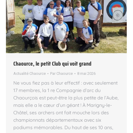
Chaource, le petit Club qui voit grand
Actualité Chaource
Par
Chaource
8 mai 2026
Ne vous fiez pas à leur effectif : avec seulement
17 membres, la 1 re Compagnie d’arc du
Chaourçois est peut-être la plus petite de l’Aube,
mais elle a le cœur d’un géant ! À Marigny-le-
Châtel, ses archers ont fait mouche lors des
championnats départementaux avec six
podiums mémorables. Du haut de ses 10 ans,