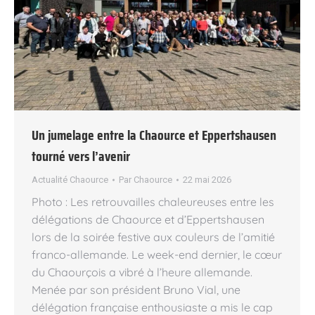
Un jumelage entre la Chaource et Eppertshausen
tourné vers l’avenir
Actualité Chaource
Par
Chaource
22 mai 2026
Photo : Les retrouvailles chaleureuses entre les
délégations de Chaource et d’Eppertshausen
lors de la soirée festive aux couleurs de l’amitié
franco-allemande. Le week-end dernier, le cœur
du Chaourçois a vibré à l’heure allemande.
Menée par son président Bruno Vial, une
délégation française enthousiaste a mis le cap