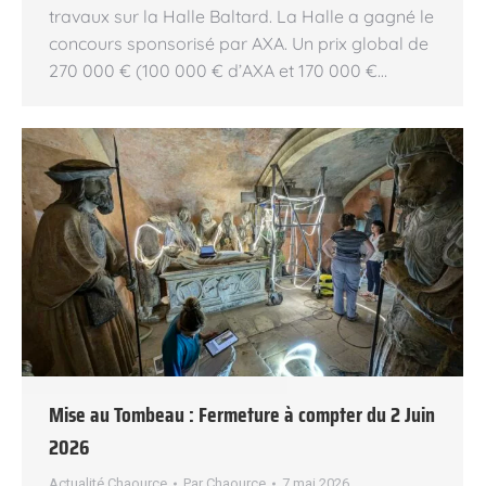
travaux sur la Halle Baltard. La Halle a gagné le
concours sponsorisé par AXA. Un prix global de
270 000 € (100 000 € d’AXA et 170 000 €…
Mise au Tombeau : Fermeture à compter du 2 Juin
2026
Actualité Chaource
Par
Chaource
7 mai 2026