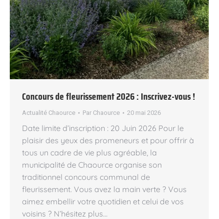
Concours de fleurissement 2026 : Inscrivez-vous !
Actualité Chaource
Par
Chaource
20 mai 2026
Date limite d’inscription : 20 Juin 2026 Pour le
plaisir des yeux des promeneurs et pour offrir à
tous un cadre de vie plus agréable, la
municipalité de Chaource organise son
traditionnel concours communal de
fleurissement. Vous avez la main verte ? Vous
aimez embellir votre quotidien et celui de vos
voisins ? N’hésitez plus…