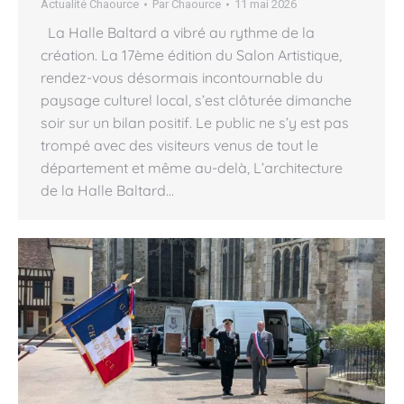
Actualité Chaource
Par
Chaource
11 mai 2026
La Halle Baltard a vibré au rythme de la
création. La 17ème édition du Salon Artistique,
rendez-vous désormais incontournable du
paysage culturel local, s’est clôturée dimanche
soir sur un bilan positif. Le public ne s’y est pas
trompé avec des visiteurs venus de tout le
département et même au-delà, L’architecture
de la Halle Baltard…