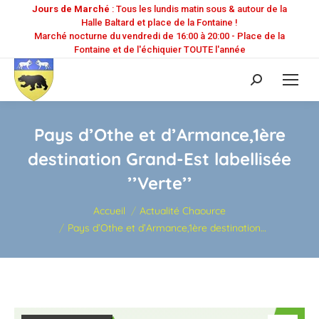
Jours de Marché
: Tous les lundis matin sous & autour de la
Halle Baltard et place de la Fontaine !
Marché nocturne du vendredi de 16:00 à 20:00 - Place de la
Fontaine et de l'échiquier TOUTE l'année
Recherche
:
Pays d’Othe et d’Armance,1ère
destination Grand-Est labellisée
’’Verte’’
Vous êtes ici :
Accueil
Actualité Chaource
Pays d’Othe et d’Armance,1ère destination…