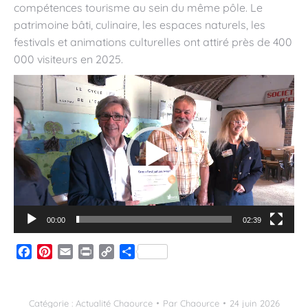
compétences tourisme au sein du même pôle. Le
patrimoine bâti, culinaire, les espaces naturels, les
festivals et animations culturelles ont attiré près de 400
000 visiteurs en 2025.
Lecteur
vidéo
00:00
02:39
Facebook
Pinterest
Email
Print
Copy
Partager
Link
Catégorie :
Actualité Chaource
Par
Chaource
24 juin 2026