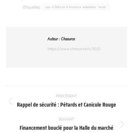
Étiquettes :
ays d’Othe et d’Armance labellisée ’’verte’’
Auteur :
Chaource
https://www.chaource.fr/2021
Navigation
PRÉCÉDENT
article
Rappel de sécurité : Pétards et Canicule Rouge
Article
précédent
:
SUIVANT
Financement bouclé pour la Halle du marché
Article