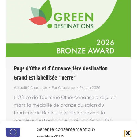
Pays d’Othe et d’Armance,1ère destination
Grand-Est labellisée ’’Verte’’
Actualité Chaource
Par
Chaource
24 juin 2026
L’Office de Tourisme Othe-Armance a reçu en
mars la médaille de bronze au salon du
tourisme de Berlin. Le territoire devient la
première destination de la région Grand Est
certifiée par le label européen Green
Gérer le consentement aux
Destination. L’Office de Tourisme Othe-Armance
cookies (EU)