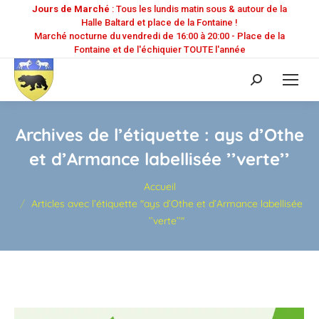
Jours de Marché
: Tous les lundis matin sous & autour de la
Halle Baltard et place de la Fontaine !
Marché nocturne du vendredi de 16:00 à 20:00 - Place de la
Fontaine et de l'échiquier TOUTE l'année
Recherche
:
Archives de l’étiquette :
ays d’Othe
et d’Armance labellisée ’’verte’’
Vous êtes ici :
Accueil
Articles avec l’étiquette "ays d’Othe et d’Armance labellisée
’’verte’’"