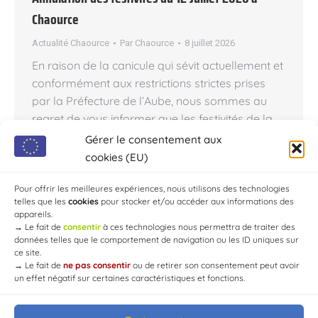
Chaource
Actualité Chaource
Par
Chaource
8 juillet 2026
En raison de la canicule qui sévit actuellement et
conformément aux restrictions strictes prises
par la Préfecture de l’Aube, nous sommes au
regret de vous informer que les festivités de la
Fête nationale prévues le dimanche 12 juillet
Gérer le consentement aux
2026 à Chaource sont annulées. (Arrêté n°SIDPC
cookies (EU)
188-001.) Sont ainsi annulés : Le retrait aux
flambeaux Le…
Pour offrir les meilleures expériences, nous utilisons des technologies
telles que les
cookies
pour stocker et/ou accéder aux informations des
appareils.
→
Le fait de
consentir
à ces technologies nous permettra de traiter des
données telles que le comportement de navigation ou les ID uniques sur
ce site.
→
Le fait de
ne pas consentir
ou de retirer son consentement peut avoir
un effet négatif sur certaines caractéristiques et fonctions.