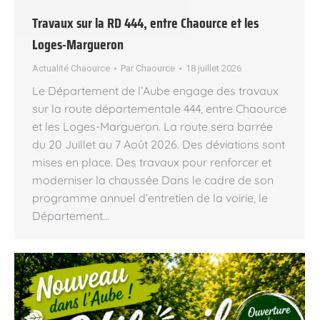
Travaux sur la RD 444, entre Chaource et les
Loges-Margueron
Actualité Chaource
Par
Chaource
18 juillet 2026
Le Département de l’Aube engage des travaux
sur la route départementale 444, entre Chaource
et les Loges-Margueron. La route sera barrée
du 20 Juillet au 7 Août 2026. Des déviations sont
mises en place. Des travaux pour renforcer et
moderniser la chaussée Dans le cadre de son
programme annuel d’entretien de la voirie, le
Département…