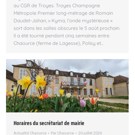
au CGR de Troyes. Troyes Champagne
Métropole Premier long-métrage de Romain
Daudet-Jahan, « Kyma, l’onde mystérieuse »
sort dans les salles obscures le 5 août prochain.
Il a été tourné pendant cinq semaines entre
Chaource (ferme de Lagesse), Polisy et…
Horaires du secrétariat de mairie
Actualité Chaource
Par
Chaource
20 juillet 2026