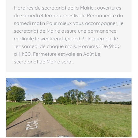
Horaires du secrétariat de la Mairie : ouvertures
du samedi et fermeture estivale Permanence du
samedi matin Pour mieux vous accompagner, le
secrétariat de Mairie assure une permanence
matinale le week-end. Quand ? Uniquement le
1er samedi de chaque mois. Horaires : De 9h00
à 11h00. Fermeture estivale en Août Le
secrétariat de Mairie sera…