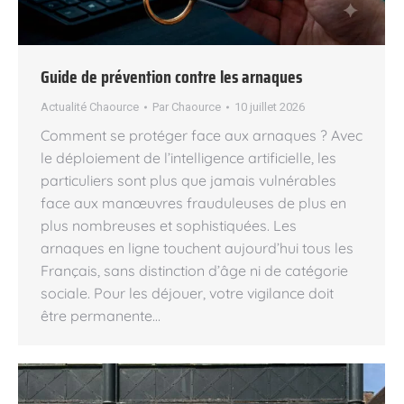
Guide de prévention contre les arnaques
Actualité Chaource
Par
Chaource
10 juillet 2026
Comment se protéger face aux arnaques ? Avec
le déploiement de l’intelligence artificielle, les
particuliers sont plus que jamais vulnérables
face aux manœuvres frauduleuses de plus en
plus nombreuses et sophistiquées. Les
arnaques en ligne touchent aujourd’hui tous les
Français, sans distinction d’âge ni de catégorie
sociale. Pour les déjouer, votre vigilance doit
être permanente…