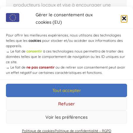
producteurs locaux et vise à encourager une
consommation plus locale. Lundi, le PETR…
Gérer le consentement aux
cookies (EU)
Pour offrir les meilleures expériences, nous utilisons des technologies
telles que les
cookies
pour stocker et/ou accéder aux informations des
1
2
3
4
5
…
10
→
appareils.
→
Le fait de
consentir
à ces technologies nous permettra de traiter des
données telles que le comportement de navigation ou les ID uniques sur
ce site.
→
Le fait de
ne pas consentir
ou de retirer son consentement peut avoir
un effet négatif sur certaines caractéristiques et fonctions.
Tout accepter
© Mairie de Chaource [2004-2024] | Tous droits réservés.
Developed by
WEB3-DESIGN
Refuser
Voir les préférences
Politique de cookies
Politique de confidentialité – RGPD