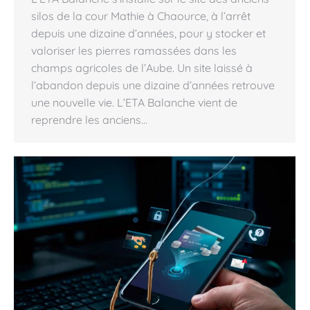
silos de la cour Mathie à Chaource, à l’arrêt
depuis une dizaine d’années, pour y stocker et
valoriser les pierres ramassées dans les
champs agricoles de l’Aube. Un site laissé à
l’abandon depuis une dizaine d’années retrouve
une nouvelle vie. L’ETA Balanche vient de
reprendre les anciens…