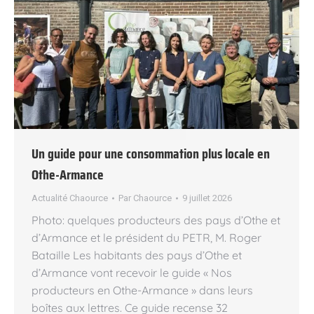
Un guide pour une consommation plus locale en
Othe-Armance
Actualité Chaource
Par
Chaource
9 juillet 2026
Photo: quelques producteurs des pays d’Othe et
d’Armance et le président du PETR, M. Roger
Bataille Les habitants des pays d’Othe et
d’Armance vont recevoir le guide « Nos
producteurs en Othe-Armance » dans leurs
boîtes aux lettres. Ce guide recense 32