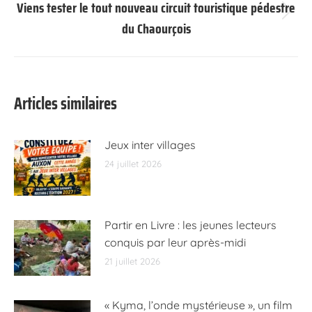
Viens tester le tout nouveau circuit touristique pédestre
Article
du Chaourçois
suivant
:
Articles similaires
Jeux inter villages
24 juillet 2026
Partir en Livre : les jeunes lecteurs
conquis par leur après-midi
21 juillet 2026
« Kyma, l’onde mystérieuse », un film