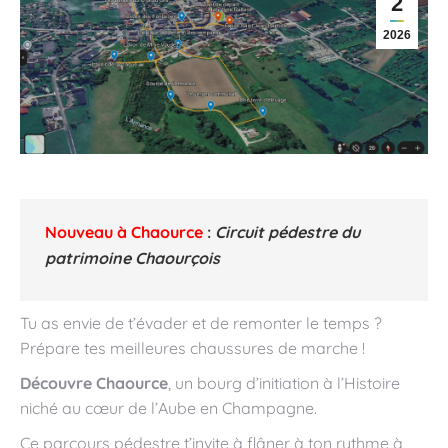
2
2026
Nouveau à Chaource
:
Circuit pédestre du
patrimoine Chaourçois
Tu as envie de t’évader et de remonter le temps ?
Prépare tes meilleures chaussures de marche !
Découvre Chaource
, un bourg d’initiation à l’Histoire
niché au cœur de l’Aube en Champagne.
Ce parcours pédestre t’invite à flâner à ton rythme à