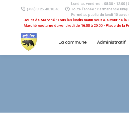
Lundi au vendredi : 08:30 - 12:00 |
(+33).3.25.40.10.46
Toute l'année : Permanence uniq
Fermé au public du lundi 10 au ven
Jours de Marché
: Tous les lundis matin sous & autour de la H
Marché nocturne du vendredi de 16:00 à 20:00 - Place de la F
La commune
Administratif