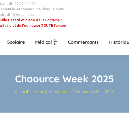
 Samedi : 09:00 - 11:00
uement le 1er samedi de chaque mois.
dredi 14 Août inclus !
alle Baltard et place de la Fontaine !
ontaine et de l'échiquier TOUTE l'année
Scolaire
Médical 🩺
Commerçants
Historiq
Chaource Week 2025
Vous êtes ici :
Accueil
Actualité Chaource
Chaource Week 2025