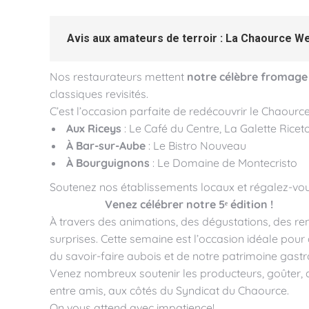
Avis aux amateurs de terroir :
La Chaource W
Nos restaurateurs mettent
notre célèbre fromage
classiques revisités.
C’est l’occasion parfaite de redécouvrir le Chaourc
Aux Riceys
: Le Café du Centre, La Galette Rice
À Bar-sur-Aube
: Le Bistro Nouveau
À Bourguignons
: Le Domaine de Montecristo
Soutenez nos établissements locaux et régalez-vous a
Venez célébrer notre 5ᵉ édition !
À travers des animations, des dégustations, des ren
surprises. Cette semaine est l’occasion idéale pour 
du savoir-faire aubois et de notre patrimoine gast
Venez nombreux soutenir les producteurs, goûter,
entre amis, aux côtés du Syndicat du Chaource.
On vous attend avec impatience!