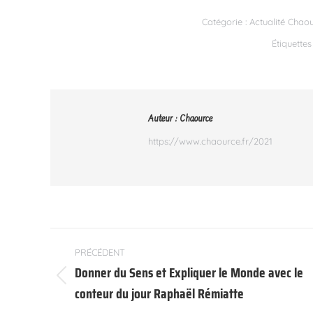
Catégorie :
Actualité Chao
Étiquettes
Auteur :
Chaource
https://www.chaource.fr/2021
Navigation
PRÉCÉDENT
article
Donner du Sens et Expliquer le Monde avec le
Article
conteur du jour Raphaël Rémiatte
précédent