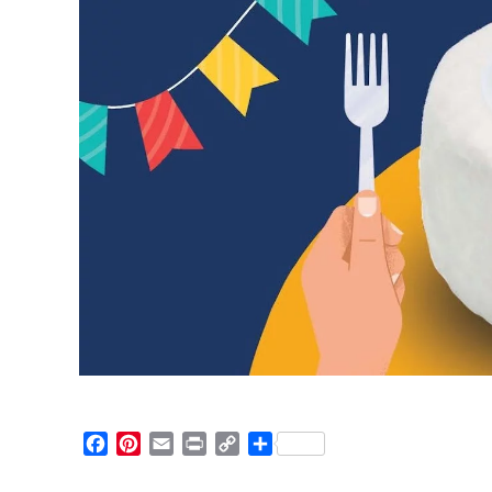
Facebook
Pinterest
Email
Print
Copy
Partager
Link