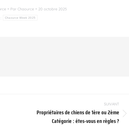
urce
Par
Chaource
20 octobre 2025
 :
Chaource Week 2025
SUIVANT
Propriétaires de chiens de 1ère ou 2ème
Article
Catégorie : êtes-vous en règles ?
suivant