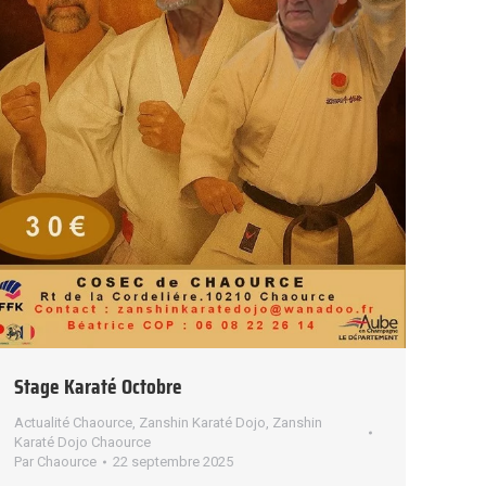
Stage Karaté Octobre
Actualité Chaource
,
Zanshin Karaté Dojo
,
Zanshin
Karaté Dojo Chaource
Par
Chaource
22 septembre 2025