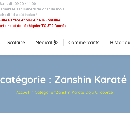
 Samedi : 09:00 - 11:00
uement le 1er samedi de chaque mois.
dredi 14 Août inclus !
alle Baltard et place de la Fontaine !
ontaine et de l'échiquier TOUTE l'année
Scolaire
Médical 🩺
Commerçants
Historiq
 catégorie :
Zanshin Karaté
Vous êtes ici :
Accueil
Catégorie "Zanshin Karaté Dojo Chaource"