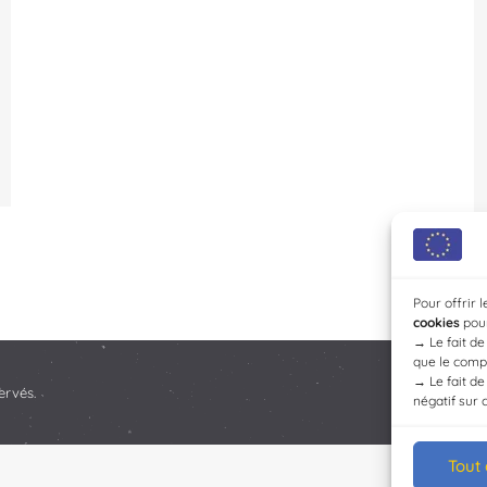
Pour offrir 
cookies
pour
→
Le fait d
que le compo
→
Le fait d
ervés.
négatif sur 
Tout