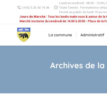
Lundi au vendredi : 08:30 - 12:00 |
(+33).3.25.40.10.46
Toute l'année : Permanence uniq
Fermé au public du lundi 10 au ven
Jours de Marché
: Tous les lundis matin sous & autour de la H
Marché nocturne du vendredi de 16:00 à 20:00 - Place de la F
La commune
Administratif
Archives de la