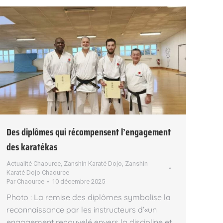
Des diplômes qui récompensent l’engagement
des karatékas
Actualité Chaource
,
Zanshin Karaté Dojo
,
Zanshin
Karaté Dojo Chaource
Par
Chaource
10 décembre 2025
Photo : La remise des diplômes symbolise la
reconnaissance par les instructeurs d’«un
engagement renouvelé envers la discipline et