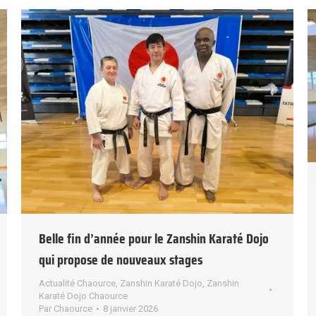
Belle fin d’année pour le Zanshin Karaté Dojo
qui propose de nouveaux stages
Actualité Chaource
,
Zanshin Karaté Dojo
,
Zanshin
Karaté Dojo Chaource
Par
Chaource
8 janvier 2026