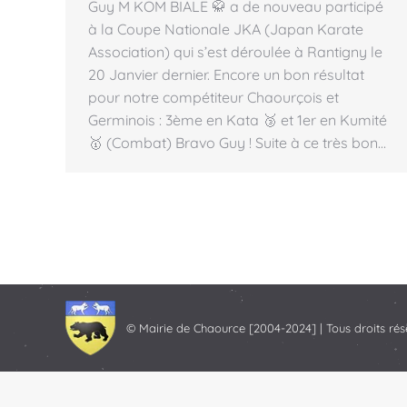
Guy M KOM BIALE 🥋 a de nouveau participé
à la Coupe Nationale JKA (Japan Karate
Association) qui s’est déroulée à Rantigny le
20 Janvier dernier. Encore un bon résultat
pour notre compétiteur Chaourçois et
Germinois : 3ème en Kata 🥉 et 1er en Kumité
🥇 (Combat) Bravo Guy ! Suite à ce très bon…
© Mairie de Chaource [2004-2024] | Tous droits rés