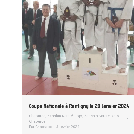
Coupe Nationale à Rantigny le 20 Janvier 2024
Chaource
,
Zanshin Karaté Dojo
,
Zanshin Karaté Dojo
Chaource
Par
Chaource
3 février 2024