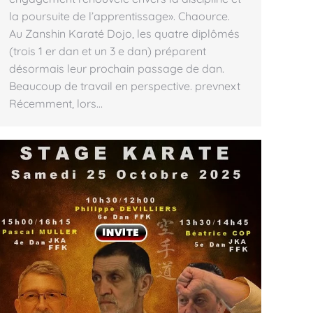
la poursuite de l’apprentissage». Chaource.
Au Zanshin Karaté Dojo, les quatre diplômés
(trois 1 er dan et un 3 e dan) préparent
désormais leur prochain passage de dan.
Beaucoup de travail en perspective. prevnext
Récemment, lors…