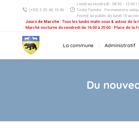
Lundi au vendredi : 08:30 - 12:00 |
(+33).3.25.40.10.46
Toute l'année : Permanence uniq
Fermé au public du lundi 10 au ven
Jours de Marché
: Tous les lundis matin sous & autour de la H
Marché nocturne du vendredi de 16:00 à 20:00 - Place de la F
La commune
Administratif
Du nouvea