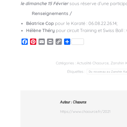
le dimanche 15 Février
sous réserve d’une particip
Renseignements /
Béatrice Cop
pour le Karaté : 06.08.22.26.14;
Hélène Théry
pour circuit Training et Swiss Ball :
Facebook
Pinterest
Email
Print
Copy
Partager
Link
Catégories :
Actualité Chaource
,
Zanshin 
Étiquettes :
Du nouveau au Zanshin Ka
Auteur :
Chaource
https://www.chaource.fr/2021