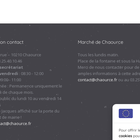
ion contact
Marché de Chaource
 rue – 10210 Chaource
Tous les lundis matin.
.3.25.40.10.46
Place de la fontaine et sous la Ha
secrétariat
Merci de nous contacter pour de
 vendredi
: 08:30 - 12:00
amples informations à cette adre
09:00 - 11:00
contact@chaource.fr
ou au 03.25
nnée : Permanence uniquement le
i de chaque mois.
ublic du lundi 10 au vendredi 14
s
 Jacques affiché sur la porte du
 de mairie !
tact@chaource.fr
Pour offrir 
cookies
pour