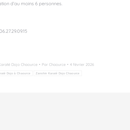
ation d’au moins 6 personnes.
 06.27.29.09.15
Karaté Dojo Chaource
Par
Chaource
4 février 2026
raté Dojo à Chaource
Zanshin Karaté Dojo Chaource