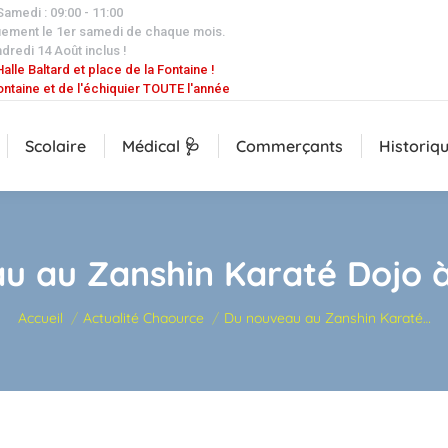
 Samedi : 09:00 - 11:00
uement le 1er samedi de chaque mois.
dredi 14 Août inclus !
alle Baltard et place de la Fontaine !
ontaine et de l'échiquier TOUTE l'année
Scolaire
Médical 🩺
Commerçants
Historiq
u au Zanshin Karaté Dojo 
Vous êtes ici :
Accueil
Actualité Chaource
Du nouveau au Zanshin Karaté…