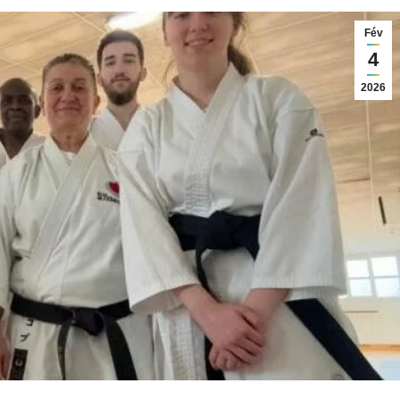
Fév
4
2026