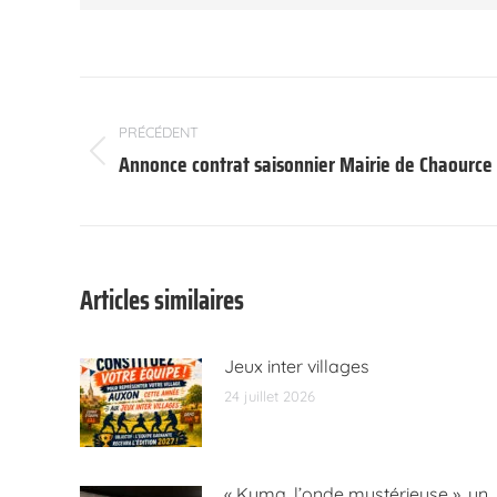
Navigation
article
PRÉCÉDENT
Annonce contrat saisonnier Mairie de Chaource
Article
précédent
:
Articles similaires
Jeux inter villages
24 juillet 2026
« Kyma, l’onde mystérieuse », un