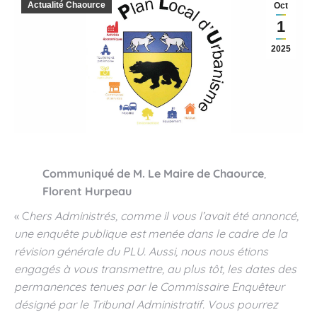
Actualité Chaource
Oct
1
2025
Communiqué de M. Le Maire de Chaource
,
Florent Hurpeau
« C
hers Administrés, comme il vous l’avait été annoncé,
une enquête publique est menée dans le cadre de la
révision générale du PLU. Aussi, nous nous étions
engagés à vous transmettre, au plus tôt, les dates des
permanences tenues par le Commissaire Enquêteur
désigné par le Tribunal Administratif. Vous pourrez