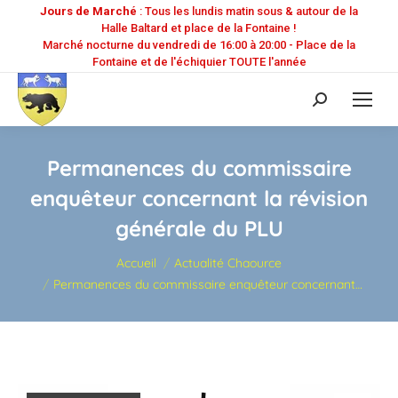
Jours de Marché
: Tous les lundis matin sous & autour de la
Halle Baltard et place de la Fontaine !
Marché nocturne du vendredi de 16:00 à 20:00 - Place de la
Fontaine et de l'échiquier TOUTE l'année
Recherche
:
Permanences du commissaire
enquêteur concernant la révision
générale du PLU
Vous êtes ici :
Accueil
Actualité Chaource
Permanences du commissaire enquêteur concernant…