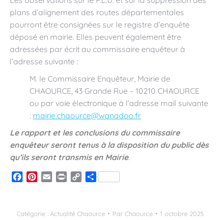
Les observations sur le P.L.U. et sur la suppression des
plans d’alignement des routes départementales
pourront être consignées sur le registre d’enquête
déposé en mairie. Elles peuvent également être
adressées par écrit au commissaire enquêteur à
l’adresse suivante :
M. le Commissaire Enquêteur, Mairie de
CHAOURCE, 43 Grande Rue – 10210 CHAOURCE
ou par voie électronique à l’adresse mail suivante
:
mairie.chaource@wanadoo.fr
Le rapport et les conclusions du commissaire
enquêteur seront tenus à la disposition du public dès
qu’ils seront transmis en Mairie
.
Facebook
Pinterest
Email
Print
Copy
Partager
Link
Catégorie :
Actualité Chaource
Par
Chaource
1 octobre 2025