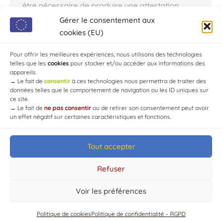
être nécessaire de produire une attestation
d’intempérie. Seul Météo France est habilité à
Gérer le consentement aux
délivrer ce type de document. Il est donc inutile
cookies (EU)
de contacter la mairie, le maire n’est pas habilité
à produire cette…
Pour offrir les meilleures expériences, nous utilisons des technologies
telles que les
cookies
pour stocker et/ou accéder aux informations des
appareils.
→
Le fait de
consentir
à ces technologies nous permettra de traiter des
données telles que le comportement de navigation ou les ID uniques sur
ce site.
→
Le fait de
ne pas consentir
ou de retirer son consentement peut avoir
un effet négatif sur certaines caractéristiques et fonctions.
Tout accepter
© Mairie de Chaource [2004-2024] | Tous droits réservés.
Developed by
WEB3-DESIGN
Refuser
Voir les préférences
Politique de cookies
Politique de confidentialité – RGPD